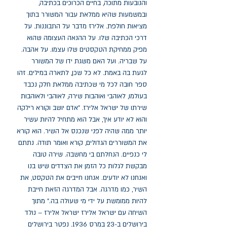
והנובעות מתוכה, בחיים הכרוכים בכתיבה, 
ובמשמעות שהיא ממלאת עבור המשורר בתוך 
מציאות חולפת. אלירז מדבר על התבוננות. על 
דרכי הכתיבה שלו. על ההנאה העצומה שהוא 
מפיק ממחיקת הטקסטים שלו עצמו. על אהבה. 
על שבריה. ועל האם משגת ידו של המשורר 
לגעת בה באמת. לא כל שכן, לתארה במילים. זהו 
ספר חובה לכל מי שכתיבה ממלאת חלק נכבד 
בעולמו, לאוהבי ואוהבות שירה, לאוהבי ולאוהבות 
שירתו של ישראל אלירז. "אדם יושב וקורא רילקה 
והוא לא יודע איך, אבל הוא מתחיל להיות עשיר 
יותר ממה שהיה לפני שנכנס אל השיר. הוא קורא 
את המשוררים הגדולים, קורא ואומר תודה. נתתם 
לי כנפיים. הנחלתם בי מחשבה. שירה טובה 
מבקשת לגלות כל הזמן את הצדדים שיש בנו 
ואנחנו לא יודעים. אנחנו חייבים את הטקסט, את 
השיר, כמו מדרגה. אבל המדרגה הזאת חייבת 
להיות ממומשת על ידי מי שעולה בה." מתוך 
השיחה עם ישראל אלירז ישראל אלירז – נולד 
בירושלים ב-23 במרס 1936. נפטר בירושלים 