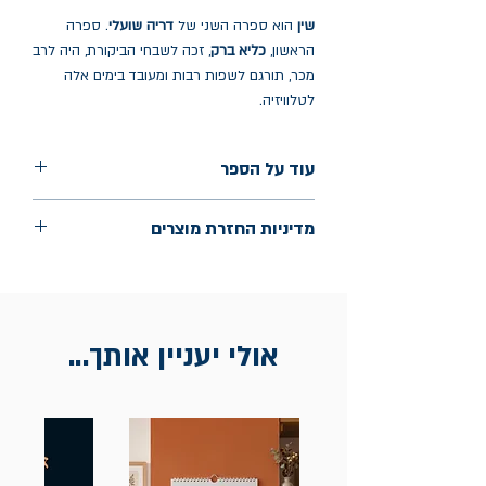
שין
הוא ספרה השני של
דריה שועלי
. ספרה
הראשון,
כליא ברק
, זכה לשבחי הביקורת, היה לרב
מכר, תורגם לשפות רבות ומעובד בימים אלה
לטלוויזיה.
עוד על הספר
הוצאה: כנרת זמורה דביר
מדיניות החזרת מוצרים
שנת הוצאה: נובמבר 2025
עמודים: 208
החלפות יתאפשרו בתוך חודש מיום הקנייה
בכתובת מלכי ישראל 9, תל אביב. יש
להציג חשבונית / מייל אסמכתא בלבד.
אולי יעניין אותך...