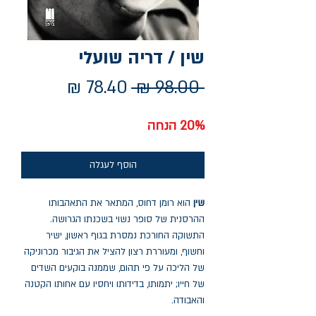
שין / דריה שועלי
מחיר
מחיר
 ‏98.00 ‏₪ 
רגיל
מבצע
20% הנחה
הוסף לעגלה
שין
הוא רומן דחוס, המתאר את התאהבותו
ההרסנית של סופר נשוי בשכנתו הגרושה.
התשוקה החורכת נמסרת בגוף ראשון, ישיר
וחשוף, ומעוררת רצון להציל את הגיבור מכרוניקה
של הליכה על פי תהום, שממנה בוקעים השדים
של חייו; יתמותו, בדידותו ויחסיו עם אחותו הקטנה
והאבודה.