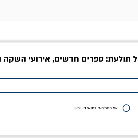
ל תולעת: ספרים חדשים, אירועי השקה ו
לדי המחר / ברטולט
שישה אויבים של חירות /
איך בעצם מלמדים עי
ברכט
ישעיה ברלין
/ עריכה: מירב שמי 
יר רגיל
מחיר מבצע
מחיר
מחיר
20% הנחה
אני מסכים/ה לתנאי השימוש