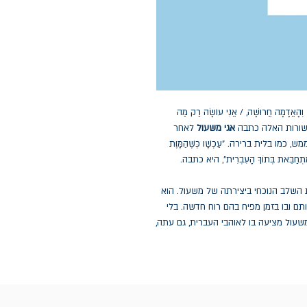
ִׁיט וְהָאֲדָמָה חֲרוּשָׁה, / אֲנִי עוֹשָׂה רַק מַה
י". את השורות האלה כתבה
אגי משעול
לאחר
, כמו בלית ברירה. "עַכְשָׁו כְּשֶׁהַמָּוֶת
י מִתְחַבֵּאת בְּתוֹךְ הָעִבְרִית", היא כתבה.
 השלב הנוכחי ביצירתה של משעול. הוא
תם ובו בזמן מפיח בהם רוח חדשה. בלי
שעול מציעה בו לאוהבי העברית, גם עתה,