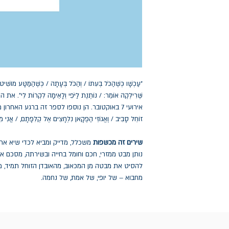
"עַכְשָׁו כְּשֶׁהַכֹּל בְּעִתּוֹ / וְהַכֹּל בְּעָתָה / כְּשֶׁהַמַּטָּע מוֹש
שֶּׁרִילְקֶה אוֹמֵר: / נוֹתֶנֶת לַיֹּפִי וְלָאֵימָה לִקְרוֹת לִ
אירועי 7 באוקטובר. הן נוספו לספר זה ברגע האחרון ממש
זוֹחֵל סָבִיב / וֶאֱגוֹזֵי הַפֶּקָאן נִלְחָצִים אֶל קְלִפָּתָם, / אֲנִ
שירים זה מכשפות
משכלל, מדייק ומביא לכדי שיא את
נותן מבט ממזרי, חכם וחומל בחייה ובשירתה, מסכם או
להסיט את מבטה מן המכאוב, מהאובדן הזוחל תמיד, מ
מחבוא – של יופי, של אמת, של נחמה.