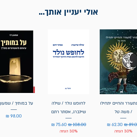
אולי יעניין אותך...
תעורר והחיים יתחילו
לחופש נולד / שילה
על במותיך / שמעון 
/ משה טל
שיינברג, אסתר רתם
מחיר
יר רגיל
מחיר מבצע
מחיר רגיל
מחיר מבצע
30% הנחה
30% הנחה