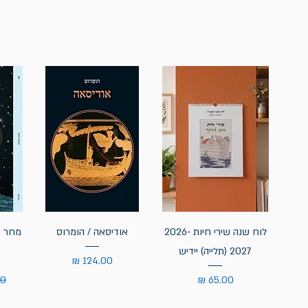
לוח שנה שירי חיות 2026-
אודיסאה / הומרוס
מחר נ
2027 (תלייה) יידיש
מחיר
מחיר
מח