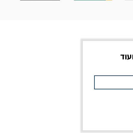
עוד
צוב?
יוליסס / ג'ימס ג'ויס
מלכוד 23 או כל שם
פרץ
מחורבן אחר / ורסנו
מחיר
מחיר רגיל
מחיר מבצע
20% הנחה