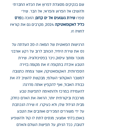
שם בנקיקים מסוגלת לפרוץ את הכלא החברתי
ולהשיבו אל הפרוע והפראי, אל הבר. שירי
ספרו
שירת געגועים אל ים קדום
, הזוכה ב
פרס
כליל לאקופואטיקה
2024, מקרבים גם את קוראיו
לחוויה זו.
הרגישות הפואטית של המאה ה-20 העלתה על
נס את שירת היחיד, הכותב לרוב על רקע אורבני
מנוכר ומתוך עיסוק ניכר בפסיכולוגיה. שירת
הטבע איבדה בתקופה זו את מקומה בזירה
הספרותית. האקופואטיקה, אשר צמחה כתגובה
למשבר האקולוגי העולמי, מבקשת להשיב לה את
כבודה האבוד, ואף להקפיץ אותה מדרגה:
להעמידה במרכז ולהתאימה לתפישת טבע
מורכבת וביקורתית יותר, הרואה את האדם כחלק
מבית הגידול שלו, ולא כעיקרו. זו שירה הנכתבת
על ידי משוררים המכירים ואוהבים את הטבע
באופן בלתי אמצעי, מנסים לתת לו קול ולהשפיע
לטובה, ככל הניתן, על תפישת העולם והאדם