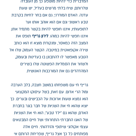
המדברית כדי להיות מושפע כך מן העובדה
שלרותם, שיח בלתי מרשים בעליל, יש שעת
עדנה. האדם המודרני, גם אם בחר לחיות בקרבת
טבע ראשוני וגם אם הוא אוהב אותו וער
לתופעותיו, איננו חופשי להיות בקשר מתמיד אתו,
איננו חפשי להיות כמוהו.
לירון גרייף
תופס את
המצב הזה כמאסר, ומנקודת מוצא זו הוא כותב
שירה אקופואטית במיטבה. הקשר העמוק שלו אל
הטבע מאפשר לו להתבונן בו בעדינות ובעומק,
ולשזור את הסמליות הפשוטה שלו בשירים
המהדהדים גם את המורכבות האנושית.
גרייף חי עם משפחתו במושב חצבה, בלב הערבה
ומול הרי אדום. עם זאת, בשל עיסוקו המקצועי
הוא נמצא שעות ארוכות על הכבישים ובערים. כך
יוצא שהוא חי את השניוּת של חבר בוגר בחברת
האדם, שהוא גם "ילד טבע"; הוא חי את השניוּת
של האגו החברתי-התחרותי ושל חיים המבטאים
עצמי אקולוגי שיתופי והזדהותי. חיים אלה
מפותחים כל כך אצל גרייף, שפריחת הרותם אי