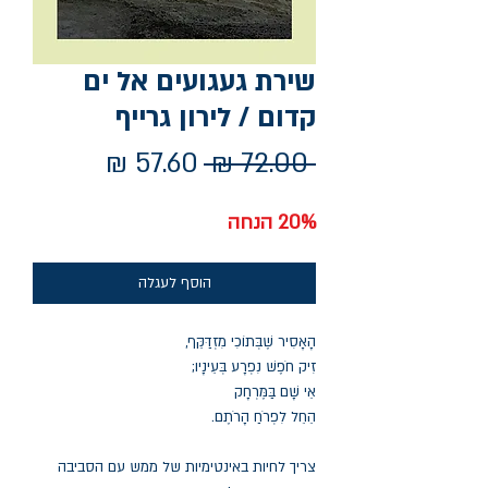
שירת געגועים אל ים
קדום / לירון גרייף
מחיר
מחיר
 ‏72.00 ‏₪ 
רגיל
מבצע
20% הנחה
הוסף לעגלה
הָאָסִיר שֶׁבְּתוֹכִי מִזְדַּקֵּף,
זִיק חֹפֶשׁ נִפְרָע בְּעֵינָיו;
אֵי שָׁם בַּמֶּרְחָק
הֵחֵל לִפְרֹחַ הָרֹתֶם.
צריך לחיות באינטימיות של ממש עם הסביבה