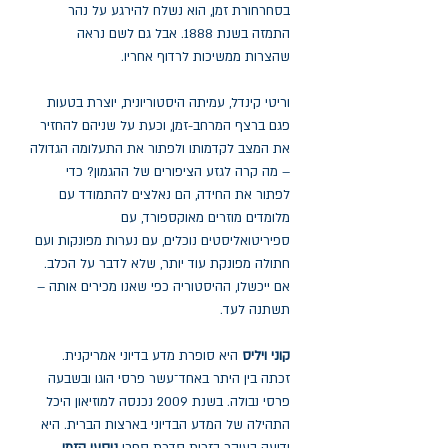
בסחרחורת זמן, הוא נשלח להירגע על נהר
התמזה בשנת 1888. אבל גם לשם נראה
שהצרות ממשיכות לרדוף אחריו.
וריטי קינדל, עמיתה היסטוריונית, יוצרת בטעות
פגם ברצף המרחב-זמן, וכעת על שניהם להחזיר
את המצב לקדמותו ולפתור את התעלומה הגדולה
– מה קרה לגזע הציפורים של ההגמון? כדי
לפתור את החידה, הם נאלצים להתמודד עם
מלומדים מוזרים מאוקספורד, עם
ספיריטואליסטים נוכלים, עם נערות מפונקות ועם
חתולה מפונקת עוד יותר, שלא לדבר על הכלב.
אם ייכשלו, ההיסטוריה כפי שאנו מכירים אותה –
תשתנה לעד.
קוני ויליס
היא סופרת מדע בדיוני אמריקנית.
זכתה בין היתר באחד־עשר פרסי הוגו ובשבעה
פרסי נבולה. בשנת 2009 נכנסה למוזיאון היכל
התהילה של המדע הבדיוני בארצות הברית. היא