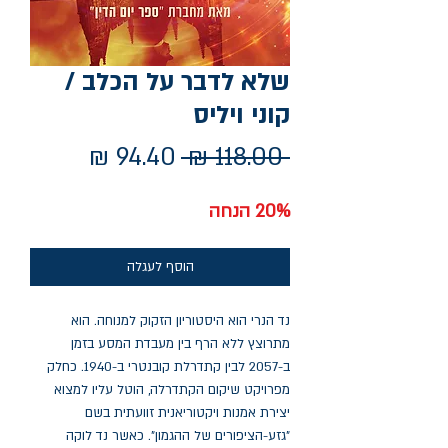
שלא לדבר על הכלב /
קוני ויליס
מחיר
מחיר
 ‏118.00 ‏₪ 
רגיל
מבצע
20% הנחה
הוסף לעגלה
נד הנרי הוא היסטוריון הזקוק למנוחה. הוא
מתרוצץ ללא הרף בין מעבדת המסע בזמן
ב-2057 לבין קתדרלת קובנטרי ב-1940. כחלק
מפרויקט שיקום הקתדרלה, הוטל עליו למצוא
יצירת אמנות ויקטוריאנית זוועתית בשם
"גזע-הציפורים של ההגמון". כאשר נד לוקה