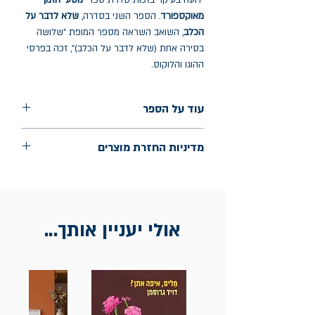
ידועה בעיקר בזכות סדרת ספרי
נוסעי הזמן
מאוקספורד
. הספר השני בסדרה,
שלא לדבר על
הכלב
, השואב השראה מספר המופת "שלושה
בסירה אחת (שלא לדבר על הכלב)", זכה בפרסי
ההוגו והלוקוס.
עוד על הספר
הוצאה: אופוס
מדיניות החזרת מוצרים
שנת הוצאה: ספטמבר 2024
עמודים: 600
החלפות יתאפשרו בתוך חודש מיום הקנייה
בכתובת מלכי ישראל 9, תל אביב. יש להציג
חשבונית / מייל אסמכתא בלבד.
אולי יעניין אותך...