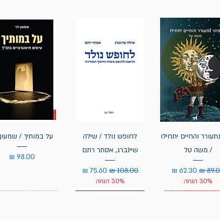
תעורר והחיים יתחילו
לחופש נולד / שילה
על במותיך / שמעון 
/ משה טל
שיינברג, אסתר רתם
מחיר
יר רגיל
מחיר מבצע
מחיר רגיל
מחיר מבצע
30% הנחה
30% הנחה