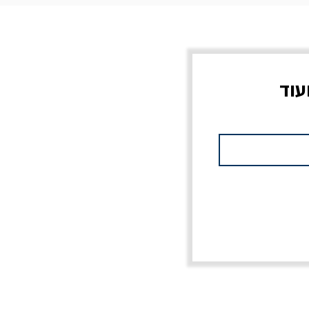
עוד
צוב?
יוליסס / ג'ימס ג'ויס
מלכוד 23 או כל שם
פרץ
מחורבן אחר / ורסנו
מחיר
מחיר רגיל
מחיר מבצע
20% הנחה