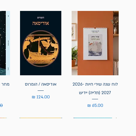
לוח שנה שירי חיות 2026-
אודיסאה / הומרוס
מחר נ
2027 (תלייה) יידיש
מחיר
מחיר
מח