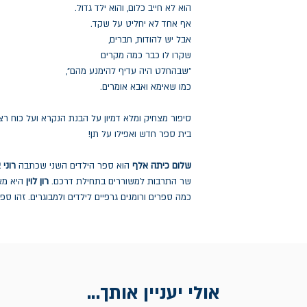
הוא לא חייב כלום, והוא ילד גדול.
אף אחד לא יחליט על שקד.
אבל יש להודות, חברים,
שקרו לו כבר כמה מקרים
"שבהחלט היה עדיף להימנע מהם",
כמו שאימא ואבא אומרים.
סיפור מצחיק ומלא דמיון על הבנת הנקרא ועל כוח רצון,
בית ספר חדש ואפילו על תן!
שלום כיתה אלף
הוא ספר הילדים השני שכתבה
רוני 
שר התרבות למשוררים בתחילת דרכם.
רון לוין
היא מא
כמה ספרים ורומנים גרפיים לילדים ולמבוגרים. זהו ספר
אולי יעניין אותך...