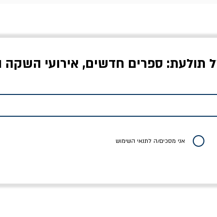
ל תולעת: ספרים חדשים, אירועי השקה ו
לדי המחר / ברטולט
שישה אויבים של חירות /
איך בעצם מלמדים עי
ברכט
ישעיה ברלין
/ עריכה: מירב שמי 
יר רגיל
מחיר מבצע
מחיר
מחיר
20% הנחה
אני מסכים/ה לתנאי השימוש