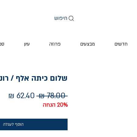
חיפוש
חדשים
מבצעים
פרוזה
עיון
ספ
שלום כיתה אלף / רונ
מחיר
מחי
 ‏78.00 ‏₪ 
רגיל
מב
20% הנחה
הוסף לעגלה