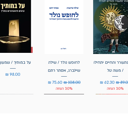
תעורר והחיים יתחילו
לחופש נולד / שילה
על במותיך / שמעון 
/ משה טל
שיינברג, אסתר רתם
מחיר
יר רגיל
מחיר מבצע
מחיר רגיל
מחיר מבצע
30% הנחה
30% הנחה