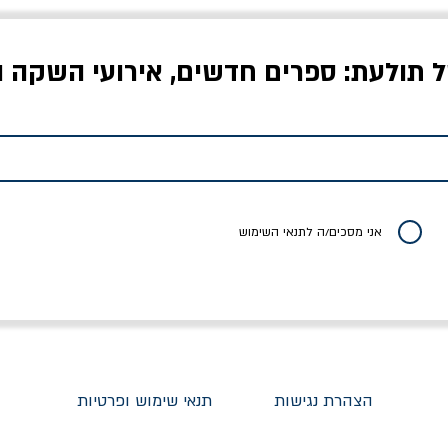
ל תולעת: ספרים חדשים, אירועי השקה ו
לדי המחר / ברטולט
שישה אויבים של חירות /
איך בעצם מלמדים עי
ברכט
ישעיה ברלין
/ עריכה: מירב שמי 
יר רגיל
מחיר מבצע
מחיר
מחיר
20% הנחה
אני מסכים/ה לתנאי השימוש
הצהרת נגישות
תנאי שימוש ופרטיות