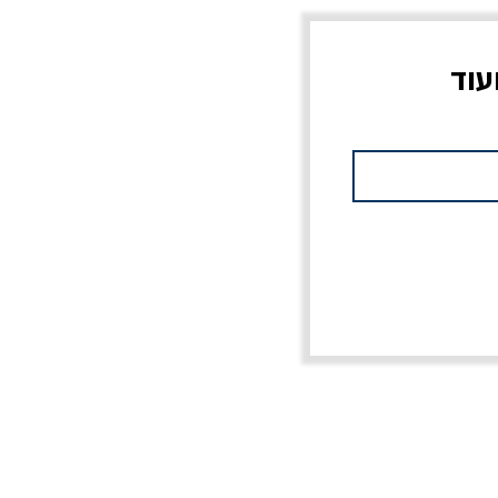
עוד
צוב?
יוליסס / ג'ימס ג'ויס
מלכוד 23 או כל שם
פרץ
מחורבן אחר / ורסנו
מחיר
מחיר רגיל
מחיר מבצע
20% הנחה