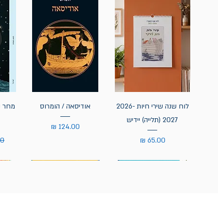
לוח שנה שירי חיות 2026-
אודיסאה / הומרוס
מחר נ
2027 (תלייה) יידיש
מחיר
מחיר
מח