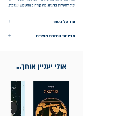
יכול להעלות בדעתו: מה קורה כשהשמש נעלמת.
עוד על הספר
הוצאה: שתיים
מדיניות החזרת מוצרים
שנת הוצאה: אפריל 2023
עמודים: 129
החלפות יתאפשרו בתוך חודש מיום הקנייה
בכתובת מלכי ישראל 9, תל אביב. יש
להציג חשבונית / מייל אסמכתא בלבד.
אולי יעניין אותך...