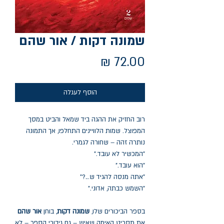
שמונה דקות / אור שהם
מחיר
הוסף לעגלה
רוב החזיק את ההגה ביד שמאל והביט במסך
המפוצל. שמות הלוויינים התחלפו, אך התמונה
נותרה זהה – שחורה לגמרי.
"המכשיר לא עובד."
"הוא עובד."
"אתה מנסה להגיד ש...?"
"השמש כבתה, אדוני."
בספר הביכורים שלו,
שמונה דקות
, בוחן
אור שהם
את תסריט האימה שאיש – גם גיבורי הספר – לא