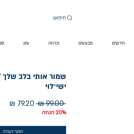
חיפוש
חדשים
מבצעים
פרוזה
עיון
ספ
שמור אותי בלב שלך /
ישי־לוי
מחיר
מחי
 ‏99.00 ‏₪ 
רגיל
מבצ
20% הנחה
הוסף לעגלה