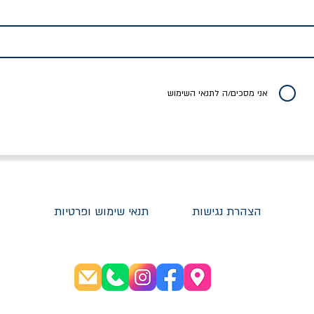
לדי המחר / ברטולט
שישה אויבים של חירות /
איך בעצם מלמדים עי
ברכט
ישעיה ברלין
/ עריכה: מירב שמי 
יר רגיל
מחיר מבצע
מחיר
מחיר
20% הנחה
אני מסכים/ה לתנאי השימוש
הצהרת נגישות
תנאי שימוש ופרטיות