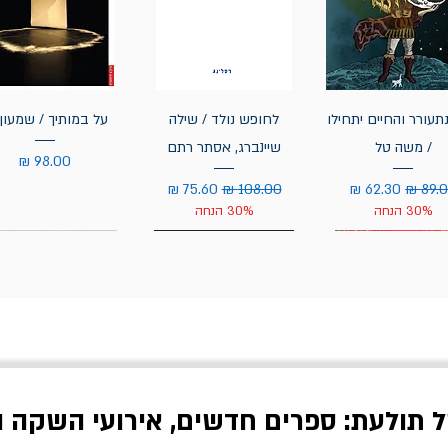
תעורר והחיים יתחילו
לחופש נולד / שילה
על במותיך / שמעון 
/ משה טל
שיינברג, אסתר רתם
מחיר
יר רגיל
מחיר מבצע
מחיר רגיל
מחיר מבצע
30% הנחה
30% הנחה
ל תולעת: ספרים חדשים, אירועי השקה ו