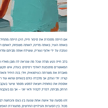
אם הייתה מספרת את סיפור חייה, היכן הייתה מתחילה
באותה העיר, באותה מדינה, לאותה משפחה, לאותם הור
נעזבה על ידי אלוף נעוריה, ששילח אותה מביתם ומליבו
בלב חייה נטע מגלה שכל מה שנראה לה מובן מאליו נ
המאושרים מתנפצת לאלפי רסיסים. בעלה, איש תקשור
מאבדת את משׂרתה כעיתונאית, ויולי, בנה היחיד והאהו
קורה: יולי נעלם, אך מלבדה כולם בטוחים שהוא עוד רג
אוספת את כוחותיה ויוצאת למסע מסמר שיער בעקבות
הרחק מביתה, לפריז, לקהיר ולאי יווני – אך גם בעקבו
זהו מסעה של אישה אחת שנעה בין כעס והכחשה לבי
מכול. בין הסערות והגילויים החדשים, מתעוררת הא