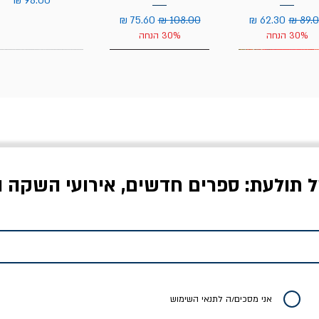
יר רגיל
מחיר מבצע
מחיר רגיל
מחיר מבצע
30% הנחה
30% הנחה
ל תולעת: ספרים חדשים, אירועי השקה ו
לדי המחר / ברטולט
שישה אויבים של חירות /
איך בעצם מלמדים עי
ברכט
ישעיה ברלין
/ עריכה: מירב שמי 
יר רגיל
מחיר מבצע
מחיר
מחיר
20% הנחה
אני מסכים/ה לתנאי השימוש