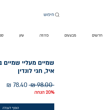
חיפוש
חדשים
מבצעים
פרוזה
עיון
ספ
שמיים מעליי שמיים בת
איל, חגי לונדין
מחיר
מחי
 ‏98.00 ‏₪ 
רגיל
מב
20% הנחה
הוסף לעגלה