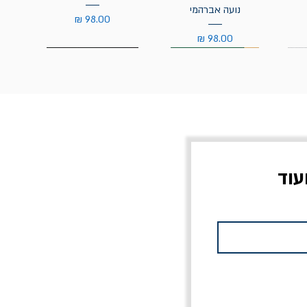
נועה אברהמי
מחיר
מחיר
עוד
צוב?
יוליסס / ג'ימס ג'ויס
מלכוד 23 או כל שם
פרץ
מחורבן אחר / ורסנו
מחיר
מחיר רגיל
מחיר מבצע
20% הנחה