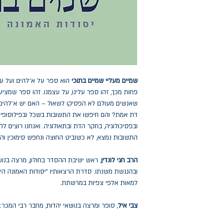
שמיים מעליי שמיים בתוכי
הוא ספר על א־להים ועל עם
פחות מכך, זהו ספר עלינו, על עצמנו. זהו ספר שמצ
שאנשים מעולם לא הפסיקו לשאול – האם יש א־להים?
דת אמת? והם חיפשו את התשובות בשכל ובפילוסופיה,
ובפסיכולוגיה, בחקר הדת ובתאולוגיה. ואנחנו רוצים
התשובות נמצא, לא כשנביט החוצה ונחפש סימוכין והו
הרב חגי לונדין
, ראש ישיבת ההסדר בחולון, מרצה בנוש
ובהנגשת משנתו. סדרת הרצאותיו "יסודות האמונה הי
למאות אלפי צפיות במרשתת.
צבי איל
, סופר ומרצה בנושאי יהדות, מחבר רבי המכר: