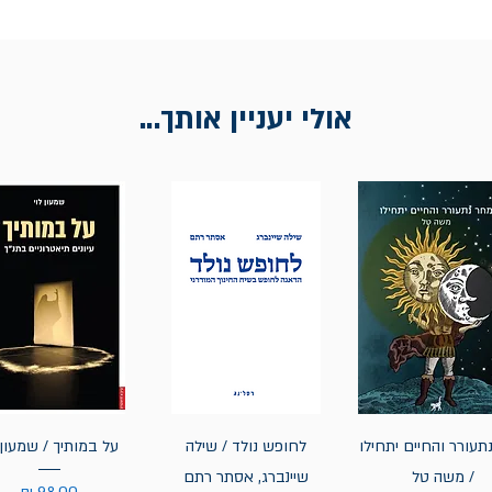
אולי יעניין אותך...
תעורר והחיים יתחילו
לחופש נולד / שילה
על במותיך / שמעון 
/ משה טל
שיינברג, אסתר רתם
מחיר