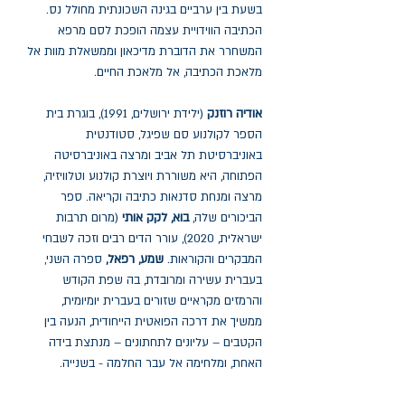
בשעת בין ערביים בגינה השכונתית מחולל נס.
הכתיבה הווידויית עצמה הופכת לסם מרפא
המשחרר את הדוברת מדיכאון וממשאלת מוות אל
מלאכת הכתיבה, אל מלאכת החיים.
אודיה רוזנק
(ילידת ירושלים, 1991), בוגרת בית
הספר לקולנוע סם שפיגל, סטודנטית
באוניברסיטת תל אביב ומרצה באוניברסיטה
הפתוחה, היא משוררת ויוצרת קולנוע וטלוויזיה,
מרצה ומנחת סדנאות כתיבה וקריאה. ספר
הביכורים שלה,
בוא, לקק אותי
(מרום תרבות
ישראלית, 2020), עורר הדים רבים וזכה לשבחי
המבקרים והקוראות.
שמע, רפאל,
ספרה השני,
בעברית עשירה ומרובדת, בה שפת הקודש
והרמזים מקראיים שזורים בעברית יומיומית,
ממשיך את דרכה הפואטית הייחודית, הנעה בין
הקטבים – עליונים לתחתונים – מנתצת בידה
האחת, ומלחימה אל עבר החלמה - בשנייה.