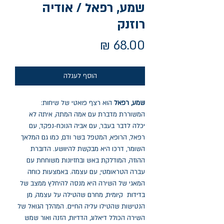
שמע, רפאל / אודיה
רוזנק
מחיר
הוסף לעגלה
שמע, רפאל
הוא רצף פואטי של שיחות:
המשוררת מדברת עם אמה המתה, איתה לא
יכלה לדבר בעבר, עם אביה הנוכח-נפקד, עם
רפאל, הרופא, המטפל בשר ודם, כמו גם המלאך
השומר, דרכו היא מבקשת להיוושע. הדוברת
ההוזה, המודלקת באש ובחזיונות משוחחת עם
עברה הטראומטי, עם עצמה. באמצעות כוחה
המאגי של השירה היא מנסה להיחלץ ממצב של
בדידות קיומית, מחרם שהטילה על עצמה, מן
הנטישות שהטילו עליה החיים. המהלך הגואל של
השירה הכולל דיאלוג, הדדיות, הזנה ואור שמש