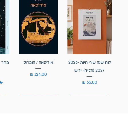
לוח שנה שירי חיות 2026-
אודיסאה / הומרוס
מחר נ
2027 (תלייה) יידיש
מחיר
מחיר
מח