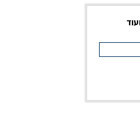
עוד
צוב?
יוליסס / ג'ימס ג'ויס
מלכוד 23 או כל שם
פרץ
מחורבן אחר / ורסנו
מחיר
מחיר רגיל
מחיר מבצע
20% הנחה