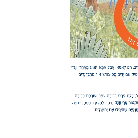
ם, רַק לְאִמָּא! אֲבָל אִמָּא תַּגִּיעַ מְאֻחָר, וַעֲדִי
ְטִיק עִם יָדַיִם קְפוּצוֹת? אֵיךְ מִתְנַדְנְדִים
ֵר
, כַּלַּת פְּרַס דְּבוֹרָה עֹמֶר וְעוֹרֶכֶת בְּכִירָה
וֹקְטוֹר אַף וְזָנָב
נִבְחַר לְמִצְעַד הַסְּפָרִים שֶׁל
ַּגָּפַיִם שֶׁהִצִּילוּ אֶת יְרוּשָׁלַיִם
.