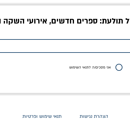
ל תולעת: ספרים חדשים, אירועי השקה ו
לדי המחר / ברטולט
שישה אויבים של חירות /
איך בעצם מלמדים עי
ברכט
ישעיה ברלין
/ עריכה: מירב שמי 
יר רגיל
מחיר מבצע
מחיר
מחיר
20% הנחה
אני מסכים/ה לתנאי השימוש
הצהרת נגישות
תנאי שימוש ופרטיות