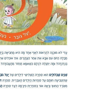
עֲדִי לֹא מוּכָנָה לְהַרְאוֹת לְאַף אֶחָד מָה הִיא מַחְבִּיאָה בַּיָּדַיִ
מְבַלָּה הַיּוֹם עִם אַבָּא אֶת אַחַר הַצָּהֳרַיִם. אֵיךְ אוֹכְלִים אַר
בְּנַדְנֵדָה? וּמָה יִתְגַּלֶּה לְכֻלָּם כְּשֶׁאִמָּא תַּחְזֹר מֵהָעֲבוֹדָה?
שְׁנַיִם שַׁבְּלוּלַיִם
הוּא סִפְרָהּ הַשְּׁלִישִׁי לִילָדִים שֶׁל
יָעֵל גּוֹב
שֶׁהִטְבִּיעָה חוֹתָם עַל סִפְרוּת הַיְּלָדִים הָעִבְרִית. סִפְרָהּ
דּ
מִשְׂרַד הַחִנּוּךְ וְרָאָה אוֹר בְּסִפְרִיַּת פִּיגָ’מָה לְצַד סִפְרָהּ
הַמ