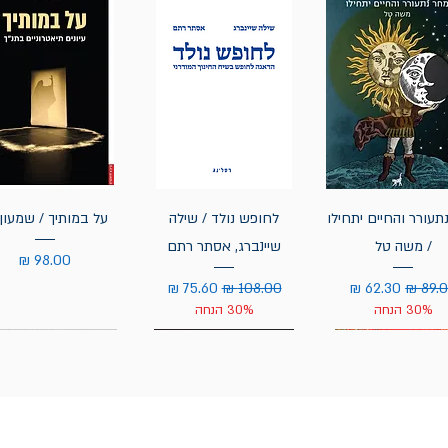
תעורר והחיים יתחילו
לחופש נולד / שילה
על במותיך / שמעון 
/ משה טל
שיינברג, אסתר רתם
מחיר
יר רגיל
מחיר מבצע
מחיר רגיל
מחיר מבצע
30% הנחה
30% הנחה