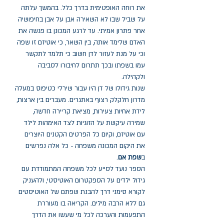
את רוחה האופטימית בדרך כלל. בהמשך עלתה
על שביל שבו לא השאירה אבן על אבן בחיפושיה
אחר פתרון אמיתי. עד לרגע המכונן בו פגשה את
האדם שלימד אותה, בין השאר, כי אוטיזם זו שפה
וכי על מנת לעזור לדן חשוב כי תלמד לתקשר
עמו בשפתו ובכך תתרום לחיבורו לסביבה
ולקהילה.
שנות גידולו של דן היו עבור שירלי כטיפוס במעלה
מדרון חלקלק רצוף באתגרים. מעברים בין ארצות,
לידת אחיות צעירות, מציאת קריירה חדשה,
שמירה עיקשת על הזוגיות לצד האימהות לילד
עם אוטיזם, וקיום כל הפרטים הקטנים היוצרים
את היקום המכונה משפחה − כל אלה נפרשים
ב
שפת אם
.
הספר נועד לסייע לכל משפחה המתמודדת עם
גידול ילדים על הספקטרום האוטיסטי, ולהעניק
לקורא סימני דרך להבנת שפתם של האוטיסטים
גם ללא הרבה מילים. הקריאה בו מעוררת
התפעמות והערכה לכל מי שעשו את הדרך