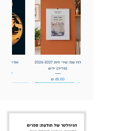
לוח שנה שירי חיות 2026-2027
אודיסאה / ה
(תלייה) יידיש
מחיר
מחיר
הניוזלטר של תולעת: ספרים