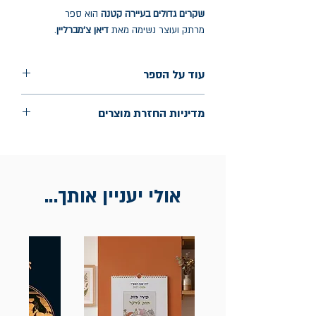
שקרים גדולים בעיירה קטנה
הוא ספר
מרתק ועוצר נשימה מאת
דיאן צ'מברליין
.
עוד על הספר
הוצאה: הספרנית
מדיניות החזרת מוצרים
שנת הוצאה: אוגוסט 2024
עמודים: 415
החלפות יתאפשרו בתוך חודש מיום הקנייה
בכתובת מלכי ישראל 9, תל אביב. יש להציג
חשבונית / מייל אסמכתא בלבד.
אולי יעניין אותך...