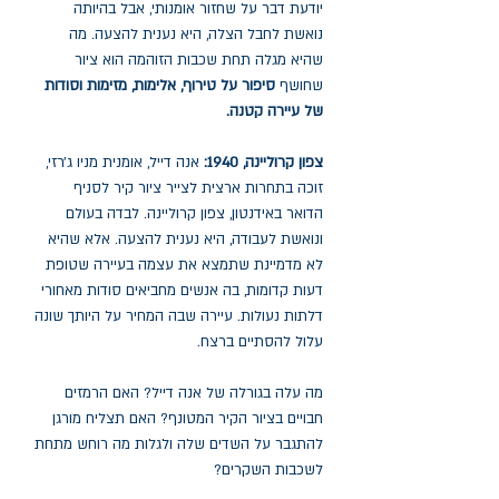
יודעת דבר על שחזור אומנותי, אבל בהיותה
נואשת לחבל הצלה, היא נענית להצעה. מה
שהיא מגלה תחת שכבות הזוהמה הוא ציור
שחושף
סיפור על טירוף, אלימות, מזימות וסודות
של עיירה קטנה.
צפון קרוליינה, 1940:
אנה דייל, אומנית מניו ג׳רזי,
זוכה בתחרות ארצית לצייר ציור קיר לסניף
הדואר באידנטון, צפון קרוליינה. לבדה בעולם
ונואשת לעבודה, היא נענית להצעה. אלא שהיא
לא מדמיינת שתמצא את עצמה בעיירה שטופת
דעות קדומות, בה אנשים מחביאים סודות מאחורי
דלתות נעולות. עיירה שבה המחיר על היותך שונה
עלול להסתיים ברצח.
מה עלה בגורלה של אנה דייל? האם הרמזים
חבויים בציור הקיר המטונף? האם תצליח מורגן
להתגבר על השדים שלה ולגלות מה רוחש מתחת
לשכבות השקרים?