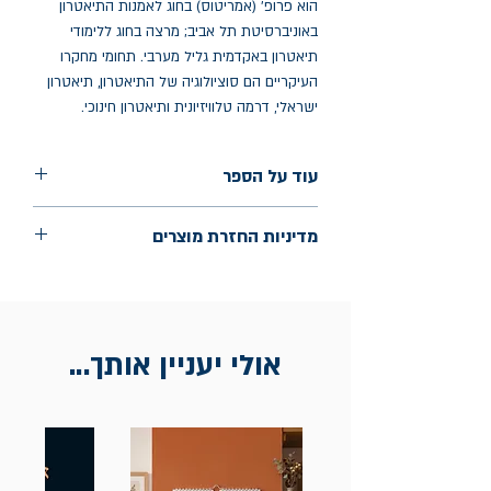
הוא פרופ' (אמריטוס) בחוג לאמנות התיאטרון
באוניברסיטת תל אביב; מרצה בחוג ללימודי
תיאטרון באקדמית גליל מערבי. תחומי מחקרו
העיקריים הם סוציולוגיה של התיאטרון, תיאטרון
ישראלי, דרמה טלוויזיונית ותיאטרון חינוכי.
עוד על הספר
הוצאה: רסלינג
מדיניות החזרת מוצרים
שנת הוצאה: 2024
עמודים: 596
החלפות יתאפשרו בתוך חודש מיום הקנייה
בכתובת מלכי ישראל 9, תל אביב. יש
להציג חשבונית / מייל אסמכתא בלבד.
אולי יעניין אותך...