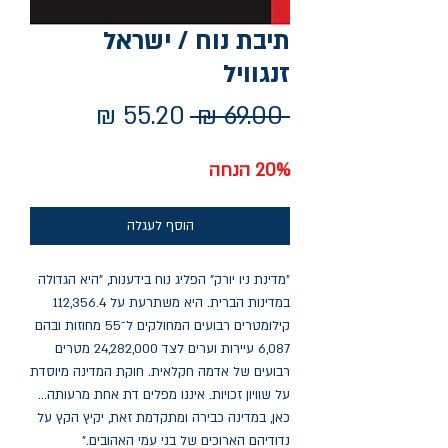
תיבת נוח / ישראל
זנגוויל
מחיר
מחיר
 ‏69.00 ‏₪ 
רגיל
מבצע
20% הנחה
הוסף לעגלה
"מדינת ניו יורק" הפליג נוח בידענות, "היא הגדולה
במדינות הברית. היא משתרעת על 112,356.4
קילומטרים רבועים המחולקים ל־55 מחוזות ובהם
6,087 עיירות וערים לצד 24,282,000 מטרים
רבועים של אדמה חקלאית. חוקת המדינה מיוסדת
על שוויון זכויות. איננו מפלים דת אחת מרעותה...
כאן, במדינה כבירה ומתקדמת זאת, יקיץ הקץ על
נדודיהם הארוכים של בני עמי האהובים."