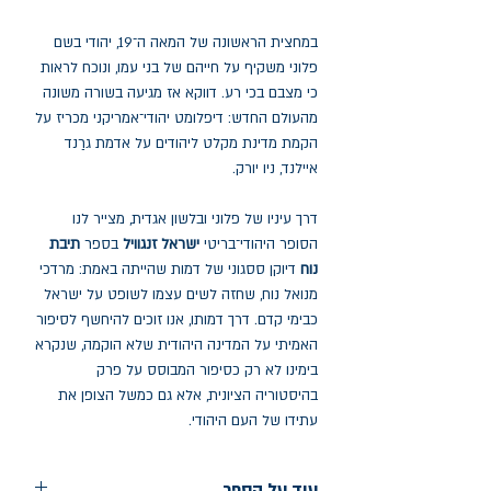
במחצית הראשונה של המאה ה־19, יהודי בשם
פלוני משקיף על חייהם של בני עמו, ונוכח לראות
כי מצבם בכי רע. דווקא אז מגיעה בשורה משונה
מהעולם החדש: דיפלומט יהודי־אמריקני מכריז על
הקמת מדינת מקלט ליהודים על אדמת גרַנד
איילנד, ניו יורק.
דרך עיניו של פלוני ובלשון אגדית, מצייר לנו
הסופר היהודי־בריטי
ישראל זנגוויל
בספר
תיבת
נוח
דיוקן ססגוני של דמות שהייתה באמת: מרדכי
מנואל נוח, שחזה לשים עצמו לשופט על ישראל
כבימי קדם. דרך דמותו, אנו זוכים להיחשף לסיפור
האמיתי על המדינה היהודית שלא הוקמה, שנקרא
בימינו לא רק כסיפור המבוסס על פרק
בהיסטוריה הציונית, אלא גם כמשל הצופן את
עתידו של העם היהודי.
עוד על הספר