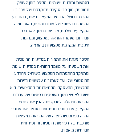
דוגמאות ותובנות יישומיות. הספר בוחן לעומק
תחום זה, תוך כדי סקירה מדוקדקת של מרכיביו
המרכזיים ושל הגורמים המעצבים אותו, בהם ידע
המומחיות הייחודי של מורות ומורים, האוטונומיה
המקצועית שלהם, מדיניות החינוך לאסדרת
עבודתם, מעמד ההוראה כמקצוע, ומנהיגות
חינוכית המקדמת מקצועיות בהוראה.
הספר מנתח את התמורות במדיניות החינוכית
ואת השפעתן על מעמד ההוראה במדינות שונות,
ומתמקד בהתפתחות המקצוע בישראל מהרקע
ההיסטורי שלו ועד לאתגרים עכשוויים בזירות
ההכשרה, ההעסקה וההתארגנות המקצועית. הוא
מיועד לאנשי חינוך העוסקים בסוגיות של עבודת
ההוראה וניהולה ולמבקשים להבין את שורש
המקצוע, את כיווני התפתחותו בעתיד ואת אתגרי
ההווה בפרופסיונליזציה של ההוראה במציאות
מורכבת של רפורמות חינוכיות והתפתחויות
חברתיות מואצות.