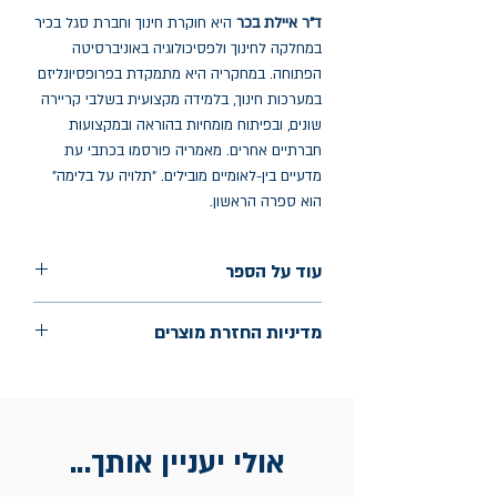
ד"ר איילת בכר
היא חוקרת חינוך וחברת סגל בכיר
במחלקה לחינוך ולפסיכולוגיה באוניברסיטה
הפתוחה. במחקריה היא מתמקדת בפרופסיונליזם
במערכות חינוך, בלמידה מקצועית בשלבי קריירה
שונים, ובפיתוח מומחיות בהוראה ובמקצועות
חברתיים אחרים. מאמריה פורסמו בכתבי עת
מדעיים בין-לאומיים מובילים. "תלויה על בלימה"
הוא ספרה הראשון.
עוד על הספר
הוצאה: למדא
מדיניות החזרת מוצרים
שנת הוצאה: יוני 2025
עמודים: 285
החלפות יתאפשרו בתוך חודש מיום הקנייה
בכתובת מלכי ישראל 9, תל אביב. יש
להציג חשבונית / מייל אסמכתא בלבד.
אולי יעניין אותך...