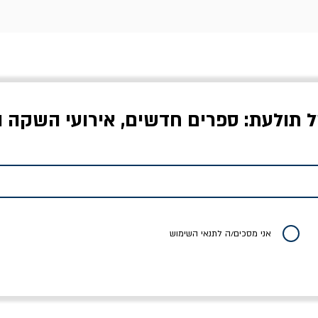
ל תולעת: ספרים חדשים, אירועי השקה ו
לדי המחר / ברטולט
שישה אויבים של חירות /
איך בעצם מלמדים עי
ברכט
ישעיה ברלין
/ עריכה: מירב שמי 
יר רגיל
מחיר מבצע
מחיר
מחיר
20% הנחה
אני מסכים/ה לתנאי השימוש