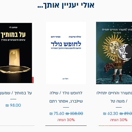
אולי יעניין אותך...
תעורר והחיים יתחילו
לחופש נולד / שילה
על במותיך / שמעון 
/ משה טל
שיינברג, אסתר רתם
מחיר
יר רגיל
מחיר מבצע
מחיר רגיל
מחיר מבצע
30% הנחה
30% הנחה