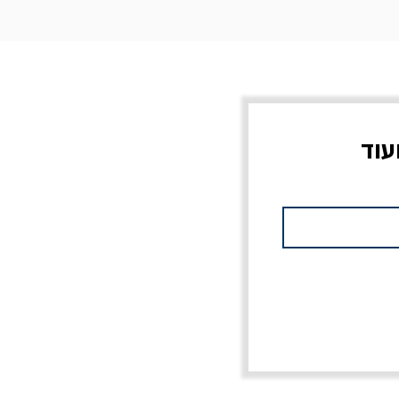
עוד
צוב?
יוליסס / ג'ימס ג'ויס
מלכוד 23 או כל שם
פרץ
מחורבן אחר / ורסנו
מחיר
מחיר רגיל
מחיר מבצע
20% הנחה