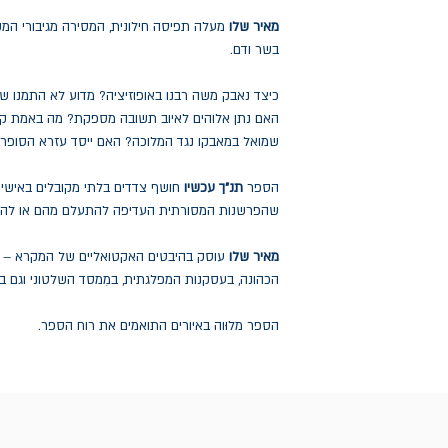
מאיר שלו
מעלה תפיסה חילונית, המסירה מגיבורי ה
בשר ודם.
כיצד נאבק משה רבנו באופוזיציה? מדוע לא התמנו 
האם נתן אלוהים לאיוב תשובה מספקת? מה באמת קרה
שמואל במאבקו נגד המלוכה? האם ייסד עזרא הסופר
הספר
תנ"ך עכשיו
חושף צדדים בלתי מקובלים באישיות
שהפרשנות המסורתית העדיפה להתעלם מהם או להכ
מאיר שלו
עוסק בהיבטים האקטואליים של המקרא – ב
הכהונה, בעסקנות המפלגתית, במִמסד השלטוני וגם ב
הספר מלוּוה באיורים התואמים את רוח הספר.