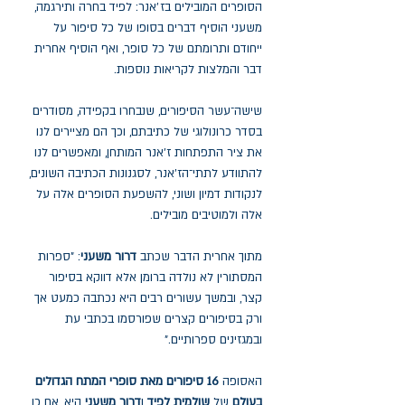
הסופרים המובילים בז׳אנר: לפיד בחרה ותירגמה,
משעני הוסיף דברים בסופו של כל סיפור על
ייחודם ותרומתם של כל סופר, ואף הוסיף אחרית
דבר והמלצות לקריאות נוספות.
שישה־עשר הסיפורים, שנבחרו בקפידה, מסודרים
בסדר כרונולוגי של כתיבתם, וכך הם מציירים לנו
את ציר התפתחות ז'אנר המותחן, ומאפשרים לנו
להתוודע לתתי־הז'אנר, לסגנונות הכתיבה השונים,
לנקודות דמיון ושוני, להשפעת הסופרים אלה על
אלה ולמוטיבים מובילים.
מתוך אחרית הדבר שכתב
דרור משעני
: "ספרות
המסתורין לא נולדה ברומן אלא דווקא בסיפור
קצר, ובמשך עשורים רבים היא נכתבה כמעט אך
ורק בסיפורים קצרים שפורסמו בכתבי עת
ובמגזינים ספרותיים."
האסופה
16 סיפורים מאת סופרי המתח הגדולים
בעולם
של
שולמית לפיד
ו
דרור משעני
היא, אם כן,