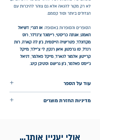
לא רק מקור להנאה אלא גם צוהר להיכרות עם
הגדולים ביותר וסוד קסמם.
הסופרים והסופרות באסופה:
או הנרי
,
דשיאל
האמט
,
אגתה כריסטי
,
ריימונד צ'נדלר
,
רוס
מקדונלד
,
פטרישיה הייסמית
,
ג'ון לה קארה
,
רות
רנדל
,
סו גרפטון
,
איאן רנקין
,
לי צ'יילד
,
מייקל
קרייטון
,
אלמור לנארד
,
מייקל פאלמר
,
דניאל
ג'יימס פאלמר
,
ג'ון גרישם
ו
סטיבן קינג
.
עוד על הספר
הוצאה: ידיעות ספרים
מדיניות החזרת מוצרים
שנת הוצאה: מאי 2024
עמודים: 408
החלפות יתאפשרו בתוך חודש מיום הקנייה
בכתובת מלכי ישראל 9, תל אביב. יש להציג
חשבונית / מייל אסמכתא בלבד.
אולי יעניין אותך...