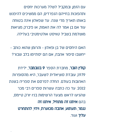
עם הזמן, ובמקביל לשלל מערכות יחסים
ותהפוכות בחייהם הנפרדים, הם ממשיכים להיפגש
באותו תאריך מדי שנה. עד שפאלון אינה בטוחה
עוד אם בן אמר לה את האמת, או פיברק מציאות
מושלמת בשביל טוויסט אולטימטיבי בעלילה.
האם היחסים של בן ופאלון - והרומן שהוא כותב -
ייחשבו סיפור אהבה, אם הם יסתיימו בלב שבור?
קולין הובר
, מחברת הספר
9 בנובמבר
, ילידת
1979, עובדת סוציאלית לשעבר, היא מהסופרות
האהובות בעולם. החלה לפרסם את ספריה בשנת
2012. עד כה כתבה עשרות ספרים רבי מכר
שהגיעו לראש מצעד הרשימות בניו יורק טיימס,
בהם
איתנו זה מתחיל
,
איתנו זה
נגמר
,
תעתוע
,
אהבה מכוערת
,
וידוי
,
להתחרט
עליך
ועוד.