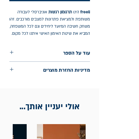
freeli
הינו
תרגומון רגשות
אוניברסלי לעבודה
משותפת ולמציאת פתרונות למצבים מורכבים. זהו
משחק חשיבה המיועד ליחידים וגם לכל המשפחה,
המביא את שיטת האימון האישי איתנו לכל מקום.
עוד על הספר
מה זה כולל: 24 קלפי משחק, מתוכם קלף של
מדיניות החזרת מוצרים
הוראות הפעלה
אריזה: קרטון
החלפות יתאפשרו בתוך חודש מיום הקנייה
בכתובת מלכי ישראל 9, תל אביב. יש
להציג חשבונית / מייל אסמכתא בלבד.
אולי יעניין אותך...