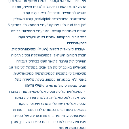
גיא נתיב, "הולי הולוקוסט", 2021 בשיתוף עם אוסי ולד), 
מרצה לתסריטאות בבצלאל וב"ס סם שפיגל, עורכת 
תסריט ו"מחמיצה סדרתית". היא בעלת עמוד 
האינסטגרם הפופולריserialpickler, קורס האונליין 
"out of the jar" ו פרויקט "ערבי ההחמצות". במהלך 5 
השנים האחרונות עשתה  33 "ערבי החמצות" בביתה 
בתל אביב ובמקומות אחרים בארץ ובעולם.
נועה 
ברמן-הרצברג
 -עובדת סוציאלית קלינית (MSW) ופסיכותרפיסטית. 
חברת הפורום הישראלי לפסיכואנליזה ופסיכותרפיה 
התייחסותית ומרצה לתואר השני בביה"ס לעבודה 
סוציאלית באוניברסיטת תל אביב, במסלול לטיפול זוגי 
פסיכואנליטי בתוכנית לפסיכותרפיה פסיכואנליטית 
באוני' ת"א ובמסגרות נוספות. בעלת קליניקה בתל 
אביב, מציעה טיפול פרטני וזוגי.
שילי ורדימון
 - פסיכולוגית קלינית ופסיכואנליטיקאית מנחה בחברה 
הישראלית לפסיכואנליזה. מלמדת ומדריכה במכון 
הפסיכואנליטי הישראלי ובמרכז ויניקוט. עוסקת 
בנושאים בינתחומיים הקשורים לקו התפר – ספרות 
ופסיכואנליזה. שותפה בתרגום ובעריכה של ספרים 
פסיכואנליטיים לעברית, ביניהם ספרים של ביון, אוגדן 
וטסטין.
חגית אהרוני