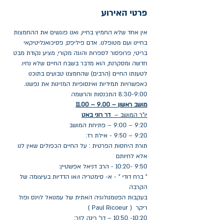
פרטי האירוע
אין אחד שלא החמיץ בחייו, ואנו פוגשים את ההחמצות 
בחיינו ועם מטופלנו. אדם פיליפס, פסיכואנליטיקאי 
בריטי, פרופסור לספרות והוגה מקורי, מציע נקודת מבט 
חדשה ומסקרנת, הוא מדבר בשבח החיים שלא נחיו. 
לטענתו החיים (הרבים) שהחמצנו טבועים בתוכנו 
כאפשרויות תמידיות ואינסופיות המזינות את נפשנו.
8:30-9:00 התכנסות והרשמה 
מושב ראשון – 9.00 – 11.00
יו"ר המושב – 
 דר רוני באט
9:20 – 9:00 – פתיחת המושב
9:20 – 9:50 - אילת רז:
תורת היחסות הפרטית : על החיים הכפולים שאין לנו 
אלא לחיותם
9:50 -10:20 - הרב דניאל אפשטיין:
" ברח דודי " - א- סימטריה ו/או הדדיות בעיצומה של 
הקרבה
בעקבות הפנומנולוגיה האתית של עמנואל לוינס ופול 
ריקר  ( Paul Ricoeur )
10:20- 10:50 – דר' רינה לזר: