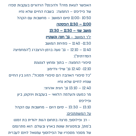
האפשר לצאת מזה? ולהכנס? הרהורים בעקבות ספרו 
של פיליפס – החמצה:  בשבח החיים שלא נחיו
10:50 -11:00 סיום המושב – מחשבות עם הקהל
11:00 – 11:30 הפסקה
מושב שני – 11:30 – 13:30
יו"ר המושב – 
גב' חנה וקשטיין
11:30- 11:40 – פתיחת המושב
11:40 – 12:10 – גב' נועה ברמן-הרצברג ("המחמיצה 
הסדרתית"):
סיפורי החמצה – בתוך ומחוץ לצנצנת
12:10- 12:40 גב' שילי ורדימון:
"כל סיפורי האהבה הם סיפורי תסכול"; הזוג בין החיים 
שנחיו לחיים שלא נחיו
12:40 – 13:10 גב' חגית אהרוני:
מר כמעט והעלמה הלוואי – בעקבות ויניקוט, ביון 
ופיליפס
13:10 – 13:30 – סיום היום – מחשבות עם הקהל
על המשתתפים:
 - רב ופילוסוף, מרצה בתחום הגות יהודית בת זמננו 
ב'מתן', ובמסגרות שונות בארץ ובעולם. הוא מתרגמם 
של מספר מספריו של הפילוסוף עמנואל לוינס לעברית 