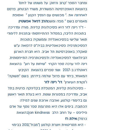
ומחבר הספר 'קרוב ורחוק: על משנתו של לוינס' 
בהוצאת האוניברסיטה המשודרת, משרד הבטחון. פרסם 
לאחרונה את ." מפגשים עם הנסיך הקטן "  ואסופת 
מאמרים בשם " מפה ומשם
הרב דניאל אפשטיין
 - ד"ר רינה לזר היא פסיכולוגית קלינית. מורה ומדריכה 
 בתוכנית הליבה, במסלול ההתייחסותי ובתכנית ללימודי 
תואר שלישי בפסיכואנליזה וממשקיה בתוכנית 
לפסיכותרפיה פסיכואנליטית בביה"ס לרפואה ע"ש 
סאקלר, באוניברסיטת תל אביב. היא חברת הארגון 
הבינלאומי לפסיכואנליזה ולפסיכותרפיה התייחסותית. 
רינה לזר ערכה ספר הקרוי  "שיחות על רוע"  בהוצאת 
ראוטלדג ב-2017  ושני ספרים בהוצאת  הקיבוץ 
המאוחד, ביחד עם פרופ' שלמה בידרמן  בשם "תשוקה" 
ו"נקודת העיוורון" .
דר' רינה לזר
 - פסיכולוגית קלינית, המטפלת בקליניקה פרטית בתל 
אביב, ומדריכה במסגרות שונות. היא בעלת תואר ראשון 
גם בלימודי קולנוע, ואהבה ארוכת שנים למילה 
הכתובה. בימים אלו היא מתרגמת ספר נוסף של אדם 
פיליפס – על רוחב הלב  on kindness(בהוצאת 
כרמל).
אילת רז
 - היא תסריטאית ויוצרת קולנוע ("מבול",2011 בבימוי 