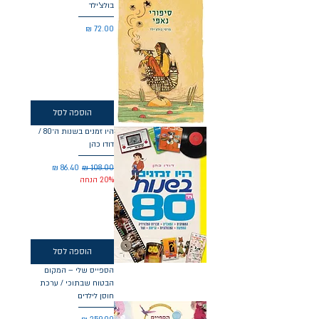
בולצ'ילד
מחיר
הוספה לסל
היו זמנים בשנות ה־80 /
דודו כהן
מחיר רגיל
מחיר מבצע
20% הנחה
הוספה לסל
הספייס שלי – המקום
הבטוח שבתוכי / ערכת
חוסן לילדים
מחיר