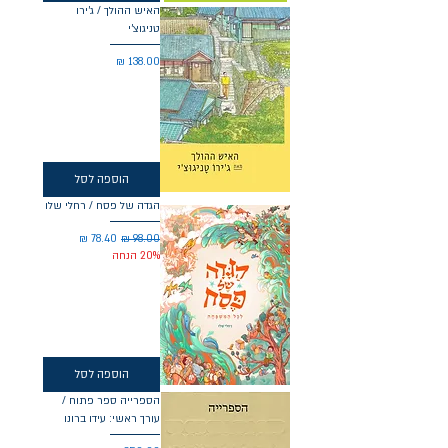
האיש ההולך / ג'ירו
טניגוצ'י
מחיר
הוספה לסל
הגדה של פסח / רחלי שלו
מחיר רגיל
מחיר מבצע
20% הנחה
הוספה לסל
הספרייה ספר פתוח /
עורך ראשי: עידו ברונו