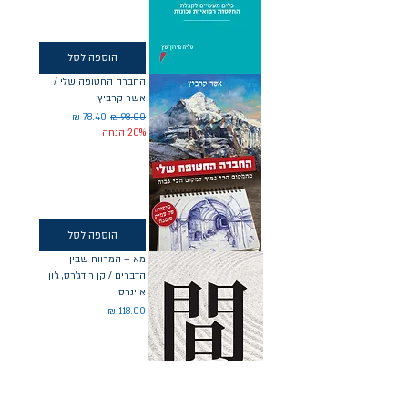
הוספה לסל
החברה החטופה שלי /
אשר קרביץ
מחיר רגיל
מחיר מבצע
20% הנחה
הוספה לסל
מא – המרווח שבין
הדברים / קן רודג'רס, ג'ון
איינרסן
מחיר