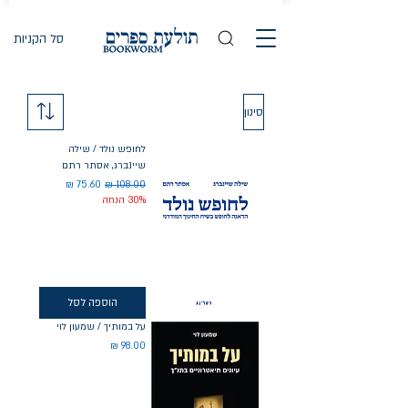
סל הקניות
סינון
לחופש נולד / שילה
שיינברג, אסתר רתם
מחיר רגיל
מחיר מבצע
30% הנחה
הוספה לסל
על במותיך / שמעון לוי
מחיר