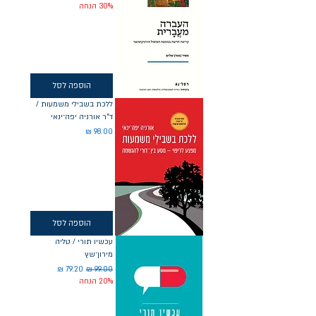
30% הנחה
הוספה לסל
ללכת בשבילי משמעות /
ד"ר אורניה יפה־ינאי
מחיר
הוספה לסל
עכשיו תורי / טליה
מירון־שץ
מחיר רגיל
מחיר מבצע
20% הנחה