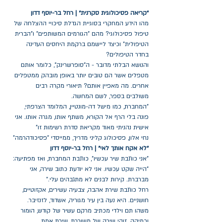
״קריאה פסיכולוגית סקרנית״ | רחל בר-יוסף דדון
מהו הידע המחקרי בסוגיית הגדלת סיכויי ההצלחה של 
טיפול פסיכולוגי? מהם "הגורמים המשותפים" ו"הברית 
הטיפולית" וכיצד ליישמם ברקמת היחסים העדינה 
בחדר הטיפולים?
והנושא הבלתי מדובר - ה"סופרשרינק", כלומר אותם 
מטפלים אשר הם טובים יותר באופן מובהק ממטפלים 
אחרים. מה מאפיין אותם? תיאורי מקרה רבים 
משולבים בספר, לשם המחשה.
"המחברת, כמו מישל דה-מונטיין, המלומד הצרפתי, 
פונה בלי הרף אל הקורא, משתף אותו, מגרה אותו. אני 
אישית נהניתי מאוד מקריאת סדרת רשימות זו"
נחי אלון, פסיכולוג קליני מדריך, ממייסדי "פסיכודהרמה"
״לא אקח אותך לאי״ | רחל בר-יוסף דדון
"אני כותבת שיר עכשיו", כותבת המחברת, ואז מפתיעה: 
"הייה שקט עכשיו. אני לא יודעת כתוב שירה, אני 
מברברת. קירות לבנים לא מתגבהים עלי."
רחל כותבת שירת אהבה, צבעיה עשירים, אקזוטיים, 
חושניים. היא נעה בין עיר מגוריה, אשדוד, לזנזיבר. 
משהו תם וילדי מכתיב מרקם עשיר של קודש, הומור 
וכמיהה. זוהי שירה של משוררת, שירת אמת.