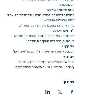
המשתתפים:
פרופ' שולמית קרייטלר -
פרופסור במחלקה לפסיכולוגיה, אוניברסיטת תל-אביב
פרופ' אבשלום אליצור -
פיזיקאי, פרופ' באוניברסיטת צ'אפמן בארה"ב
ד"ר דניאל וייסהוט
 -
פסיכולוג קליני ומנחה קבוצות, המחלקה לעבודה 
סוציאלית, המכללה האקדמית "הדסה".
יניב קקון -
המשנה לראש העיר אשדוד ויו"ר תנועת "אשדודים"
יניב חוזז-
חוקר אינטליגנציה מלאכותית ב-Zirra, חבר ב-
Olympic Society, וכותב מאמרים בפסיכולוגיה.
שיתוף