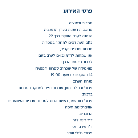
פרטי האירוע
ספרות ודמנציה
מחשבות רעננות בעידן הדמנציה
הזמנה לערב השקת כרך 22
כתב העת דפים למחקר בספרות
חברות וחברים יקרים,
אנו שמחות להזמינכן-ם לערב בזום
לכבוד פרסום הכרך:
פואטיקה של שכחה: ספרות ודמנציה
14 באוקטובר בשעה 19:00
מנחת הערב:
פרופ׳ ורד לב כנען, עורכת דפים למחקר בספרות
ברכות:
פרופ׳ רות עמר, ראשת החוג לספרות עברית והשוואתית 
אוניברסיטת חיפה
הדוברים:
ד״ר רינה לזר
ד״ר מירב רוט
פרופ׳ גלילי שחר