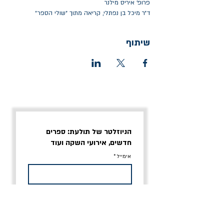
פרופ׳ איריס מילנר
ד״ר מיכל בן נפתלי, קריאה מתוך ״שולי הספר״
שיתוף
הניוזלטר של תולעת: ספרים
חדשים, אירועי השקה ועוד
אימייל
אני מסכים/ה לתנאי השימוש