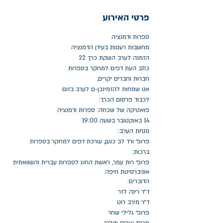
פרטי האירוע
ספרות ודמנציה
מחשבות רעננות בעידן הדמנציה
הזמנה לערב השקת כרך 22
כתב העת דפים למחקר בספרות
חברות וחברים יקרים,
אנו שמחות להזמינכן-ם לערב בזום
לכבוד פרסום הכרך:
פואטיקה של שכחה: ספרות ודמנציה
14 באוקטובר בשעה 19:00
מנחת הערב:
פרופ׳ ורד לב כנען, עורכת דפים למחקר בספרות
ברכות:
פרופ׳ רות עמר, ראשת החוג לספרות עברית והשוואתית
אוניברסיטת חיפה
הדוברים:
ד״ר רינה לזר
ד״ר מירב רוט
פרופ׳ גלילי שחר