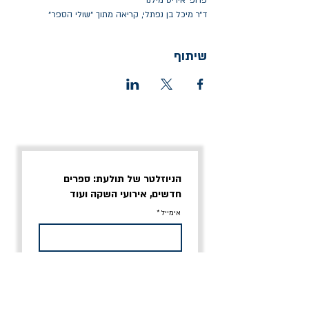
פרופ׳ איריס מילנר
ד״ר מיכל בן נפתלי, קריאה מתוך ״שולי הספר״
שיתוף
הניוזלטר של תולעת: ספרים
חדשים, אירועי השקה ועוד
אימייל
אני מסכים/ה לתנאי השימוש