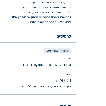
דר' יעל ברדה -האוניברסיטה העברית
דר' מנסור נסאסרה - אוניברסיטת בן גוריון
עו"ד מיכאל ספרד - יועץ משפטי, יש דין
להרשמה לאירוע בחנות יש להתקשר לטלפון 03-
5298499 -מספר המקומות מוגבל
כרטיסים
המכירה הסתיימה
סוג כרטיס
עוצמה ואדמה -השקת הספר
מחיר
+ עמלת שירות על כרטיסים בסך ‏0.50 ‏₪