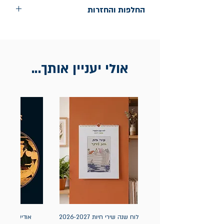
החלפות והחזרות
החלפות בתוך חודש ימים מיום הקניה בחנות
הדגל- כיכר רבין 9 ת"א
אין החזרות
אולי יעניין אותך...
לוח שנה שירי חיות 2026-2027
אודיסאה / ה