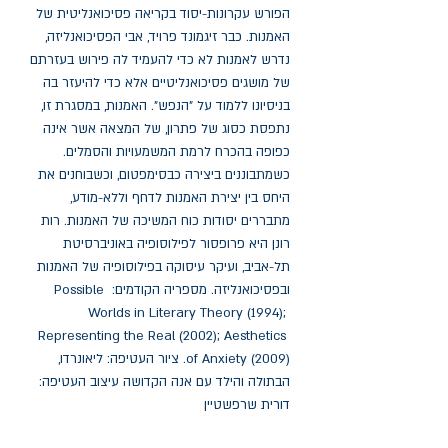
הפורש עקרונות-יסוד בקריאה פסיכואנליטית של 
האמנות. כבר זיגמונד פרויד, אבי הפסיכואנליזה, 
נדרש לאמנות לא כדי להעמיד לה פירוש בעזרתם 
של מושגים פסיכואנליטיים אלא כדי להיעזר בה 
בניסיונו ללמוד על "הנפש". האמנות, במסגרת זו, 
נתפסת כסוג של פתרון, של המצאה אשר אינה 
כפופה בהכרח לרמת המשמעויות והסמלים. 
כשמתבוננים ביצירה כבסימפטום, וכשבוחנים את 
היחס בין יצירת האמנות לדחף וללא-מודע, 
מתבררים יסודות כוח המשיכה של האמנות. רות 
רונן היא פרופסור לפילוסופיה באוניברסיטת 
תל-אביב, ועיקר עיסוקה בפילוסופיה של האמנות 
ובפסיכואנליזה. מספריה הקודמים: Possible 
Worlds in Literary Theory (1994); 
Representing the Real (2002); Aesthetics 
of Anxiety (2009). ציור העטיפה: ליאונרדו, 
הבתולה והילד עם אנה הקדושה עיצוב העטיפה: 
דורית שרפשטיין