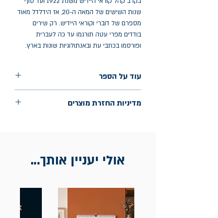
בקרב קהל קוראי היידיש משנת 1922 ועד סוף
שנות השישים של המאה ה-20, אז הידלדל מאוד
מספרם של דוברי וקוראי היידיש. רק שירים
בודדים מפרי עטה תורגמו עד כה לעברית
ופורסמו בכתבי עת ובאנתולוגיות שונות בארץ.
עוד על הספר
הוצאה: אפרסמון
מדיניות החזרת מוצרים
שנת הוצאה: אפריל 2026
עמודים: 254
החלפות יתאפשרו בתוך חודש מיום הקנייה
בכתובת מלכי ישראל 9, תל אביב. יש להציג
חשבונית / מייל אסמכתא בלבד.
אולי יעניין אותך...