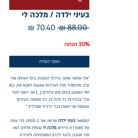
בעיני ילדה / מלכה לי
מחיר
מחיר
 ‏88.00 ‏₪ 
רגיל
מבצע
20% הנחה
הוסף לעגלה
"איך אתאר אותך, עיירתי הקטנה, בימי האימה של
ערב מלחמה? מכל העיירות שקעת דווקא את, כמו
חול השוקע בכוס מים צלולים [...] אני רואה לנגד
עיניי בבהירות כל פינה בך, כל סמטה; בעיניים
עצומות אני תועה בכל דרכייך ושבילייך."
הממואר
בעיני ילדה
שראה אור ב-1955, פרי עטה
של משוררת היידיש
מלכה לי
(1976-1904), הוא
שיר אהבה, גלעד זיכרון למשפחתה ולעיירת