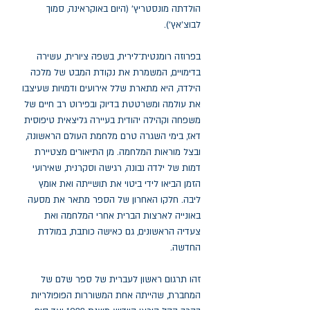
הולדתה מונסטריץ' (היום באוקראינה, סמוך
לבוצ'אץ').
בפרוזה רומנטית־לירית, בשפה ציורית, עשירה
בדימויים, המשמרת את נקודת המבט של מלכה
הילדה, היא מתארת שלל אירועים ודמויות שעיצבו
את עולמה ומשרטטת בדיוק ובפירוט רב חיים של
משפחה וקהילה יהודית בעיירה גליצאית טיפוסית
דאז, בימי השגרה טרם מלחמת העולם הראשונה,
ובצל מוראות המלחמה. מן התיאורים מצטיירת
דמות של ילדה נבונה, רגישה וסקרנית, שאירועי
הזמן הביאו לידי ביטוי את תושייתה ואת אומץ
ליבה. חלקו האחרון של הספר מתאר את מסעה
באונייה לארצות הברית אחרי המלחמה ואת
צעדיה הראשונים, גם כאישה כותבת, במולדת
החדשה.
זהו תרגום ראשון לעברית של ספר שלם של
המחברת, שהייתה אחת המשוררות הפופולריות