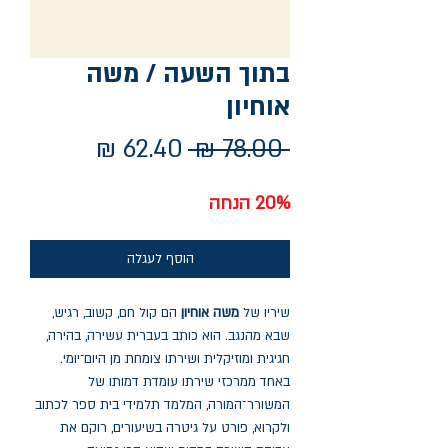
בתוך השעה / משה
אוחיון
מחיר
מחיר
 ‏78.00 ‏₪ 
רגיל
מבצע
20% הנחה
הוסף לעגלה
שיריו של
משה אוחיון
הם קול חם, קשוב, רגיש,
שבא מהנגב. הוא כותב בעברית עשירה, בהירה,
חגיגית ומוזיקלית ושירתו צומחת מן היום־יומי.
באחד ממרכזי שירתו עומדת דמותו של
המשורר־המורה, המלמד תלמידי בית ספר לכתוב
ולקרוא, פורט על גיטרה בשיעורים, רוקם את