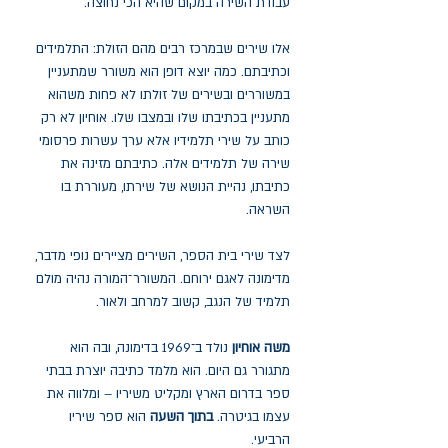
עבודת השירה במקום שהיא הכי נחוצה.
אלו שירים שבמרכז רבים מהם הזולת: התלמידים
וכתיבתם. כמה יוצא דופן הוא משורר שמתעניין
במשוררים ובשירים של זולתו לא פחות משהוא
מתעניין בכתיבתו שלו ובמצבו שלו. אוחיון לא רק
כותב על שירי תלמידיו אלא ערך עשרות פרסומי
שירה של תלמידים אלה. כתיבתם מזינה את
כתיבתו, נהיית הנושא של שירתו, מעוררת בו
השראה.
לצד שירי בית הספר, השירים מציירים נופי מדבר,
מדימונה לאגם ירוחם. המשורר־המורה נהיה מולם
תלמיד של הנגב, קשוב למרחב ולאור.
משה אוחיון
נולד ב־1969 בדימונה, ובה הוא
מתגורר גם היום. הוא מלמד כתיבה יוצרת בבתי
ספר בדרום הארץ ומקליט משיריו – ומלווה את
עצמו בגיטרה.
בתוך השעה
הוא ספר שיריו
הרביעי.