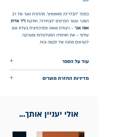
שוב.
בספר "הבלרינה מאושוויץ", מהדורת נוער של רב
המכר עטור הפרסים "הבחירה", חולקת
ד"ר אדית
אווה אגר
– ניצולת שואה ופסיכולוגית בעלת שם
עולמי – את חוויותיה המטלטלות ומעניקה
לקוראים מתנה של תקווה וכוח.
עוד על הספר
הוצאה: מטר
מדיניות החזרת מוצרים
שנת הוצאה: נובמבר 2025
עמודים: 198
החלפות יתאפשרו בתוך חודש מיום הקנייה
בכתובת מלכי ישראל 9, תל אביב. יש
להציג חשבונית / מייל אסמכתא בלבד.
אולי יעניין אותך...