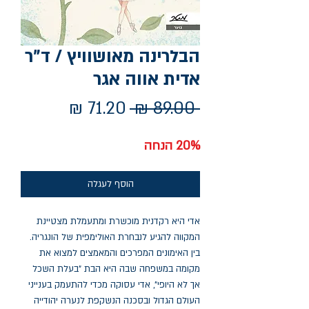
הבלרינה מאושוויץ / ד"ר
אדית אווה אגר
מחיר
מחיר
 ‏89.00 ‏₪ 
רגיל
מבצע
20% הנחה
הוסף לעגלה
אדי היא רקדנית מוכשרת ומתעמלת מצטיינת
המקווה להגיע לנבחרת האולימפית של הונגריה.
בין האימונים המפרכים והמאמצים למצוא את
מקומה במשפחה שבה היא הבת "בעלת השכל
אך לא היופי", אדי עסוקה מכדי להתעמק בענייני
העולם הגדול ובסכנה הנשקפת לנערה יהודייה