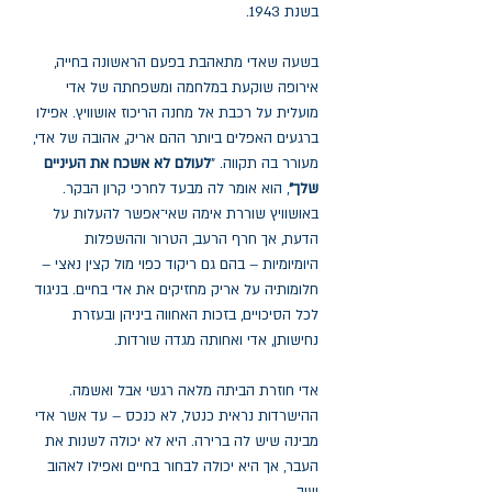
בשנת 1943.
בשעה שאדי מתאהבת בפעם הראשונה בחייה,
אירופה שוקעת במלחמה ומשפחתה של אדי
מועלית על רכבת אל מחנה הריכוז אושוויץ. אפילו
ברגעים האפלים ביותר ההם אריק, אהובה של אדי,
מעורר בה תקווה. "
לעולם לא אשכח את העיניים
שלך"
, הוא אומר לה מבעד לחרכי קרון הבקר.
באושוויץ שוררת אימה שאי־אפשר להעלות על
הדעת, אך חרף הרעב, הטרור וההשפלות
היומיומיות – בהם גם ריקוד כפוי מול קצין נאצי –
חלומותיה על אריק מחזיקים את אדי בחיים. בניגוד
לכל הסיכויים, בזכות האחווה ביניהן ובעזרת
נחישותן, אדי ואחותה מגדה שורדות.
אדי חוזרת הביתה מלאה רגשי אבל ואשמה.
ההישרדות נראית כנטל, לא כנכס – עד אשר אדי
מבינה שיש לה ברירה. היא לא יכולה לשנות את
העבר, אך היא יכולה לבחור בחיים ואפילו לאהוב