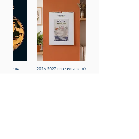
לוח שנה שירי חיות 2026-2027
אודיסאה / ה
(תלייה) יידיש
מחיר
מחיר
הניוזלטר של תולעת: ספרים