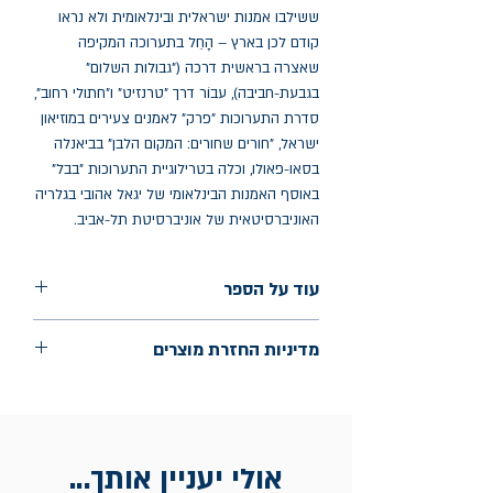
ששילבו אמנות ישראלית ובינלאומית ולא נראו
קודם לכן בארץ – הָחֵל בתערוכה המקיפה
שאצרה בראשית דרכה ("גבולות השלום"
בגבעת-חביבה), עבוֹר דרך "טרנזיט" ו"חתולי רחוב",
סדרת התערוכות "פרק" לאמנים צעירים במוזיאון
ישראל, "חורים שחורים: המקום הלבן" בביאנלה
בסאו-פאולו, וכלה בטרילוגיית התערוכות "בבל"
באוסף האמנות הבינלאומי של יגאל אהובי בגלריה
האוניברסיטאית של אוניברסיטת תל-אביב.
עוד על הספר
הוצאה: אסיה
מדיניות החזרת מוצרים
שנת הוצאה: נובמבר 2023
החלפות יתאפשרו בתוך חודש מיום הקנייה
בכתובת מלכי ישראל 9, תל אביב. יש
להציג חשבונית / מייל אסמכתא בלבד.
אולי יעניין אותך...