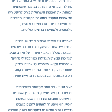
מתוך שפע המאמרים נבחרו אלה המשמעותיים
למהלך העקרוני שהתוותה, בכתיבה שאפתנית
הבוחנת את האמנות הישראלית ביחס להיסטוריה
של אמנות המערב ובמסגרת הקשרים ותהליכים
תרבותיים רחבים – ספרותיים וקולנועיים,
פילוסופיים ולשוניים, חברתיים ופוליטיים.
מאמריה של שפירא ערוכים סביב שני צירים
מנחים. ציר אחד מתעמק בכתיבתה התיאורטית
המקיפה, שכללה מאמרי תיזה – על פי רוב סביב
תערוכות קבוצתיות גדולות כמו "מסלולי נדודים"
או "מראית אַיִן" – ומאמרים על אמנים יחידים,
שאחריהם עקבה לאורך השנים ואיתם רקמה
יחסים נמשכים המעוגנים בחזון ובראיית עתיד.
הציר השני עוקב אחר פעילותה האוצרותית
פורצת הדרך של שפירא, שהיתה בין האוצרים
הראשונים שאִבחנו את רוח התקופה בשנות
ה-90. היא איפשרה לאמנים להקים מיצבים
גדולים, נועזים וחדשניים בתערוכות הענק שאצרה,