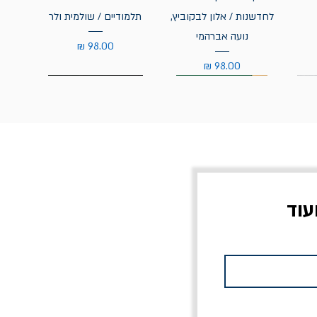
לחדשנות / אלון לבקוביץ,
תלמודיים / שולמית ולר
נועה אברהמי
מחיר
מחיר
עוד
צוב?
יוליסס / ג'ימס ג'ויס
מלכוד 23 או כל שם
פרץ
מחורבן אחר / ורסנו
מחיר
מחיר רגיל
מחיר מבצע
20% הנחה