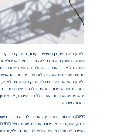
זליגמן הוא סופר, בן חמישים בקירוב, העסוק בבדיקה ס
אחרות, שאותן הוא מנכס לעצמו. בן יחיד לאביו ולאמו
מותה. תל אביב, העיר שבה נולד, גדל וחי, היא עיר
טקסים מוזרים שהוא עורך לעצמו בניסיונותיו הנואשים
זליגמן גומא את העיר ברגליו, עסוק באובססיה לאנְיה, 
דחק בתחום הסִפרות, ומתעקש לכתוב יצירת ספרות ח
שהספר שהוא כותב הוא בכלל פרי יצירתה, אך זליגמן ר
במכונה שברא.
זליגמן
הוא רומן יוצא דופן, שאפשר לקרוא בדרכים שונ
צידוק אחר, גיבור או גיבורה אחרים. שפתה של
רותי רו
מציירת לנו עולם מבעית שהוא בה בעת מופלא, ותובעת