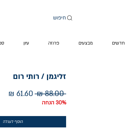
חיפוש
חדשים
מבצעים
פרוזה
עיון
ספ
זליגמן / רותי רום
מחיר
מחי
 ‏88.00 ‏₪ 
רגיל
מבצ
30% הנחה
הוסף לעגלה