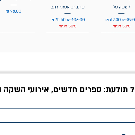
/ משה טל
שיינברג, אסתר רתם
מחיר
יר רגיל
מחיר מבצע
מחיר רגיל
מחיר מבצע
30% הנחה
30% הנחה
ל תולעת: ספרים חדשים, אירועי השקה ו
לדי המחר / ברטולט
שישה אויבים של חירות /
איך בעצם מלמדים עי
ברכט
ישעיה ברלין
/ עריכה: מירב שמי 
יר רגיל
מחיר מבצע
מחיר
מחיר
20% הנחה