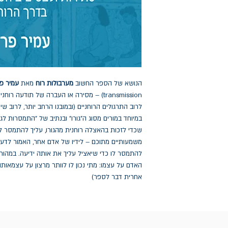
הנושא של הספר החשוב
מערבולות רוח
מאת
עמיר פר
transmission) – מסירה או העברה של תודעה 
לרוב התרגולים הרוחניים (ובמובנו הרחב יותר, לרוב שיטו
במיוחד במורים מסוג ה"גורו" ובנתיב של "התמסרות לגו
שכדי לזכות בהאצלה רוחנית מהגורו, עליך להתמסר לו;
משמעותיים מתוכם – לידיו של אדם אחר, האמור לדעת
להתמסר לו כדי שיאציל עליך את אותה ידיעה. במהות
האדם על עצמו: מתי נכון לו לוותר מרצון על עצמאותו
אחרית דבר לספר)