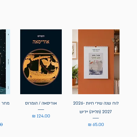
לוח שנה שירי חיות 2026-
אודיסאה / הומרוס
מחר נ
2027 (תלייה) יידיש
מחיר
מחיר
מח