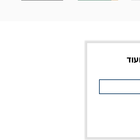
עוד
צוב?
יוליסס / ג'ימס ג'ויס
מלכוד 23 או כל שם
פרץ
מחורבן אחר / ורסנו
מחיר
מחיר רגיל
מחיר מבצע
20% הנחה