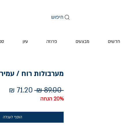
חיפוש
חדשים
מבצעים
פרוזה
עיון
ספ
מערבולות רוח / עמיר 
מחיר
מחי
 ‏89.00 ‏₪ 
רגיל
מבצ
20% הנחה
הוסף לעגלה