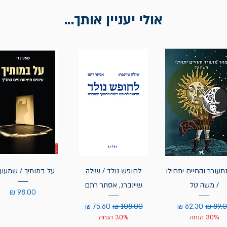
אולי יעניין אותך...
תעורר והחיים יתחילו
לחופש נולד / שילה
על במותיך / שמעון 
/ משה טל
שיינברג, אסתר רתם
מחיר
יר רגיל
מחיר מבצע
מחיר רגיל
מחיר מבצע
30% הנחה
30% הנחה