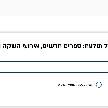
ל תולעת: ספרים חדשים, אירועי השקה ו
לדי המחר / ברטולט
שישה אויבים של חירות /
איך בעצם מלמדים עי
ברכט
ישעיה ברלין
/ עריכה: מירב שמי 
יר רגיל
מחיר מבצע
מחיר
מחיר
20% הנחה
אני מסכים/ה לתנאי השימוש