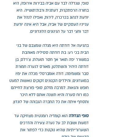
סופי, שגדלה לבד עם אביה בבירות אירופה, היא
בחורה הרפתקנית, דעתנית ורבת־תושייה. היא
יודעת לנהוג בכרכרה, לירות, ואפילו לנהל את
ענייניו העסקיים של אביה, אבל היא אינה יודעת
דבר וחצי דבר על הגינונים הלונדוניים.
בהגיעה אל דודתה היא מגלה שמצבם של בני
הבית בכי רע: בת דודתה ססיליה מאוהבת
במשורר יפה תואר אך חסר תועלת; צ'רלס, בן
דודתה היהיר והשתלטן, מאורס לנערה חמורת
סבר ומשמימה; דודה אומברסלי מכלה את ימיו
במועדונים; והילדים הקטנים זקוקים נואשות למעט
חופש והנאות. למרבה מזלם, סופי פורצת לחייהם
כמו רוח סערה והיא תשנה אותם ללא היכר
ותסחף איתה את כל החברה הגבוהה של לונדון.
סופי הגדולה
הוא קומדיה רומנטית מצחיקה עד
דמעות ושובת לב על נערה צעירה והדרכים
השערורייתיות שהיא נוקטת כדי לפתור את