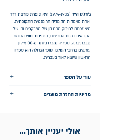
הבעיות של כולם.
ג'ורג'ט הייר
(1974-1902) היא סופרת פורצת דרך
ואחת מאמהות הקומדיה הרומנטית התקופתית.
היא זכתה לחיבוק החם הן של המבקרים והן של
הקוראים בזכות החריפות, השנינות וחוש ההומור
שבכתיבתה. ספריה נמכרו ביותר מ-30 מיליון
עותקים ברחבי העולם, ו
סופי הגדולה
הוא ספרה
הראשון שיוצא לאור בעברית.
עוד על הספר
הוצאה: הכורסא
מדיניות החזרת מוצרים
שנת הוצאה: דצמבר 2023
עמודים: 360
החלפות יתאפשרו בתוך חודש מיום הקנייה
בכתובת מלכי ישראל 9, תל אביב. יש
להציג חשבונית / מייל אסמכתא בלבד.
אולי יעניין אותך...