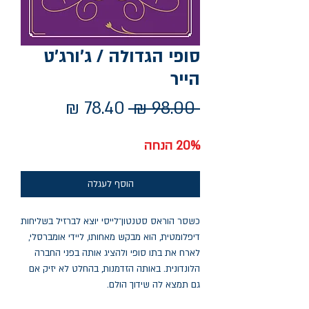
סופי הגדולה / ג'ורג'ט
הייר
מחיר
מחיר
 ‏98.00 ‏₪ 
רגיל
מבצע
20% הנחה
הוסף לעגלה
כשסר הוראס סטנטון־לייסי יוצא לברזיל בשליחות
דיפלומטית, הוא מבקש מאחותו, ליידי אומברסלי,
לארח את בתו סופי ולהציג אותה בפני החברה
הלונדונית. באותה הזדמנות, בהחלט לא יזיק אם
גם תמצא לה שידוך הולם.