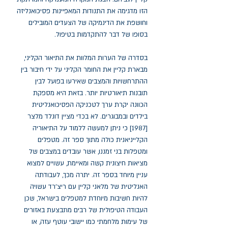
הזו מדגימה את התנודות המאפיינות פסיכואנליזה
וחושפת את הדינמיקה של הצעדים המובילים
בסופו של דבר להתקדמות בטיפול.
בסדרה של הערות המלוות את התיאור הקליני,
מבארת קליין את החומר הקליני על ידי חיבור בין
ההתרחשויות והמצבים שאירעו בפועל לבין
תובנות תיאורטיות יותר. בזאת היא מספקת
הכוונה יקרת ערך לטכניקה הפסיכואנליטית
בילדים ובמבוגרים. לא בכדי מציין דונלד מלצר
[1987] כי ניתן למעשה ללמוד על התיאוריה
הקלייניאנית כולה מתוך ספר זה. מטפלים
ומטפלות בני זמננו, אשר עובדים במצבים של
מציאות חיצונית קשה ומאיימת, עשויים למצוא
עניין מיוחד בספר זה. יתרה מכך, לעבודתה
האנליטית של מלאני קליין עם ריצ'רד עשויה
להיות חשיבות מיוחדת למטפלים בישראל, שכן
העבודה הטיפולית של רבים מתבצעת באזורים
של עימות מלחמתי כמו יישובי עוטף עזה, או