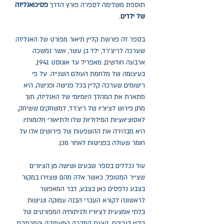
תוספת משלימה לסִפרה פורץ הדרך
פסיכואנליזה
של ילדים
.
בספר זה פורשת קליין תיאור מפורט של האנליזה
שערכה לריצ'רד, ילד בן עשר, אשר נמשכה
ארבעה חודשים, מאפריל עד אוגוסט 1941,
בעיצומה של מלחמת העולם השנייה. על פי
רישומים שערכה קליין בכל פגישה ופגישה, היא
מתארת את המהלך היומיומי של האנליזה, תוך
מתן פירוש לציוריו של ריצ׳רד, למשחקים ששׂיחק,
לאסוציאציות המילוליות שלו ולתיאורי חלומותיו.
היא מבהירה את ההשפעות של פירושים אלו על
חומר שעולה בפגישות לאחר מכן.
עוד נכללים בספר שבעים ושישה מן הציורים
שצייר המטופל, כאשר אלה מהם שצוירו במקור
בצבע נדפסים כאן בצבע, דבר המאפשר
לראשונה לקורא העברי הבנה עמוקה ונגישות
בלתי אמצעית לציוריו ולניתוחיה המפורטים של
קליין לגביהם. הצגת המקרה המעמיקה והמרתקת