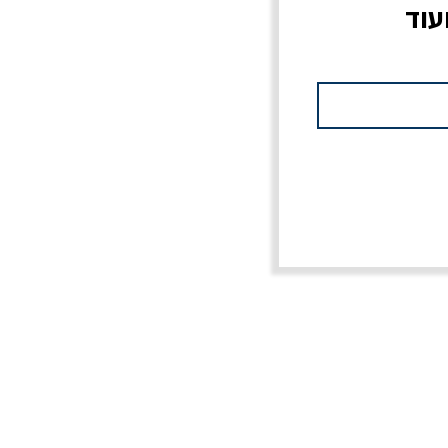
עוד
צוב?
יוליסס / ג'ימס ג'ויס
מלכוד 23 או כל שם
פרץ
מחורבן אחר / ורסנו
מחיר
מחיר רגיל
מחיר מבצע
20% הנחה