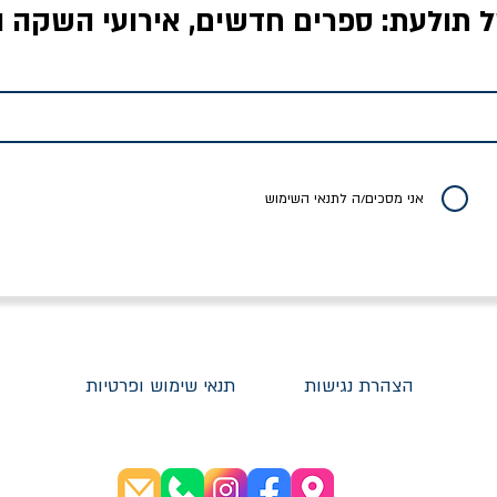
ל תולעת: ספרים חדשים, אירועי השקה ו
לדי המחר / ברטולט
שישה אויבים של חירות /
איך בעצם מלמדים עי
ברכט
ישעיה ברלין
/ עריכה: מירב שמי 
יר רגיל
מחיר מבצע
מחיר
מחיר
20% הנחה
אני מסכים/ה לתנאי השימוש
הצהרת נגישות
תנאי שימוש ופרטיות