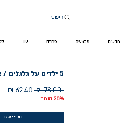
חיפוש
חדשים
מבצעים
פרוזה
עיון
ספ
5 ילדים על גלגלים / אבישג רבינר
מחיר
מחי
 ‏78.00 ‏₪ 
רגיל
מב
20% הנחה
הוסף לעגלה