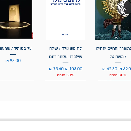
תעורר והחיים יתחילו
לחופש נולד / שילה
על במותיך / שמעון 
/ משה טל
שיינברג, אסתר רתם
מחיר
יר רגיל
מחיר מבצע
מחיר רגיל
מחיר מבצע
30% הנחה
30% הנחה