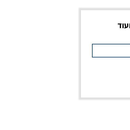
עוד
צוב?
יוליסס / ג'ימס ג'ויס
מלכוד 23 או כל שם
פרץ
מחורבן אחר / ורסנו
מחיר
מחיר רגיל
מחיר מבצע
20% הנחה