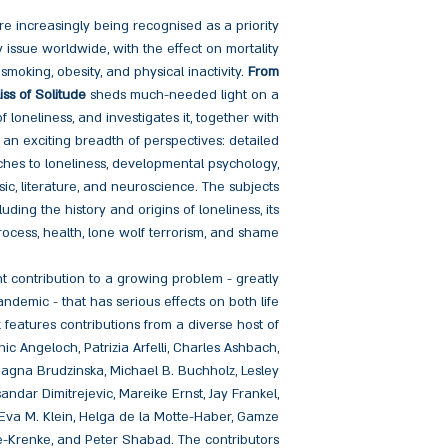
are increasingly being recognised as a priority
 issue worldwide, with the effect on mortality
smoking, obesity, and physical inactivity.
From
iss of Solitude
sheds much-needed light on a
loneliness, and investigates it, together with
m an exciting breadth of perspectives: detailed
ches to loneliness, developmental psychology,
usic, literature, and neuroscience. The subjects
uding the history and origins of loneliness, its
rocess, health, lone wolf terrorism, and shame.
nt contribution to a growing problem - greatly
demic - that has serious effects on both life
features contributions from a diverse host of
ic Angeloch, Patrizia Arfelli, Charles Ashbach,
 Jagna Brudzinska, Michael B. Buchholz, Lesley
andar Dimitrejevic, Mareike Ernst, Jay Frankel,
 Eva M. Klein, Helga de la Motte-Haber, Gamze
fge-Krenke, and Peter Shabad. The contributors