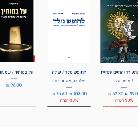
תעורר והחיים יתחילו
לחופש נולד / שילה
על במותיך / שמעון 
/ משה טל
שיינברג, אסתר רתם
מחיר
יר רגיל
מחיר מבצע
מחיר רגיל
מחיר מבצע
30% הנחה
30% הנחה