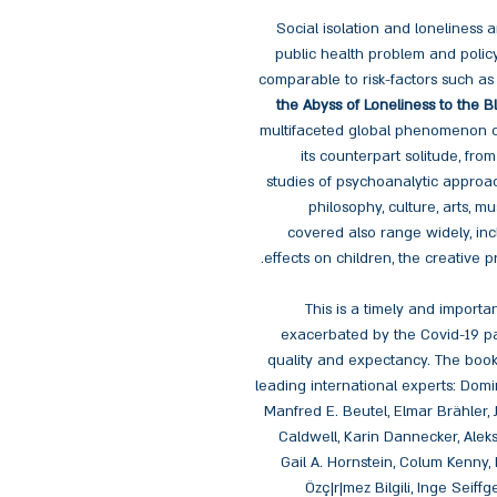
Social isolation and loneliness 
public health problem and policy
comparable to risk-factors such as 
the Abyss of Loneliness to the Bl
multifaceted global phenomenon of 
its counterpart solitude, fro
studies of psychoanalytic approa
philosophy, culture, arts, m
covered also range widely, incl
effects on children, the creative p
This is a timely and importa
exacerbated by the Covid-19 pan
quality and expectancy. The book 
leading international experts: Domin
Manfred E. Beutel, Elmar Brähler,
Caldwell, Karin Dannecker, Aleks
Gail A. Hornstein, Colum Kenny,
Özç|r|mez Bilgili, Inge Seif