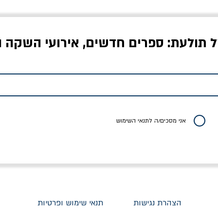
ל תולעת: ספרים חדשים, אירועי השקה ו
לדי המחר / ברטולט
שישה אויבים של חירות /
איך בעצם מלמדים עי
ברכט
ישעיה ברלין
/ עריכה: מירב שמי 
יר רגיל
מחיר מבצע
מחיר
מחיר
20% הנחה
אני מסכים/ה לתנאי השימוש
הצהרת נגישות
תנאי שימוש ופרטיות