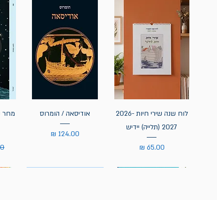
לוח שנה שירי חיות 2026-
אודיסאה / הומרוס
מחר נ
2027 (תלייה) יידיש
מחיר
מחיר
מח