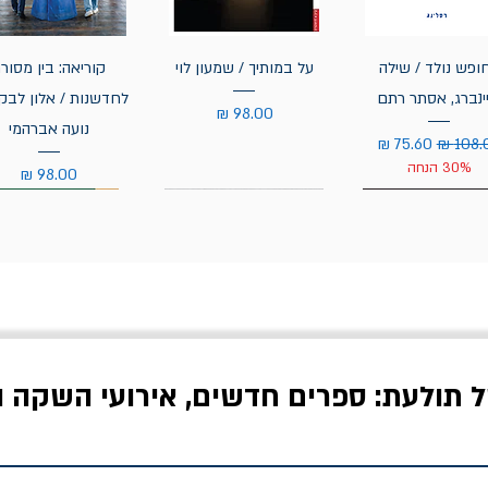
ופש נולד / שילה
על במותיך / שמעון לוי
קוריאה: בין מסור
ינברג, אסתר רתם
לחדשנות / אלון לבקו
מחיר
נועה אברהמי
ר רגיל
מחיר מבצע
30% הנחה
מחיר
ל תולעת: ספרים חדשים, אירועי השקה ו
אויבים של חירות /
איך בעצם מלמדים עיצוב?
יוליסס / ג'ימס ג'וי
ישעיה ברלין
/ עריכה: מירב שמי פרץ