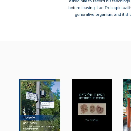
asked him to record his teaching
before leaving. Lao Tzu's spiritua
generative organism, and it sh