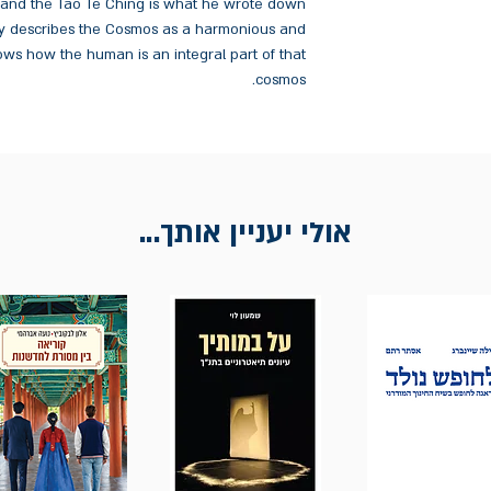
s and the Tao Te Ching is what he wrote down
lity describes the Cosmos as a harmonious and
ows how the human is an integral part of that
cosmos.
אולי יעניין אותך...