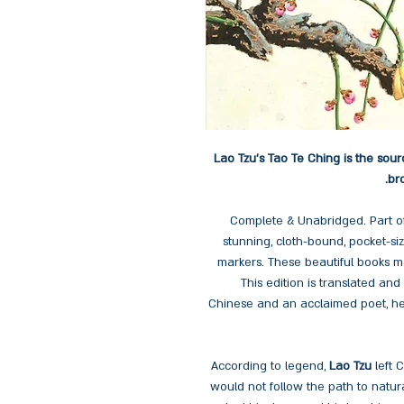
Lao Tzu's Tao Te Ching is the sou
bro
Complete & Unabridged. Part of 
stunning, cloth-bound, pocket-si
markers. These beautiful books mak
This edition is translated an
Chinese and an acclaimed poet, he 
According to legend,
Lao Tzu
left 
would not follow the path to natur