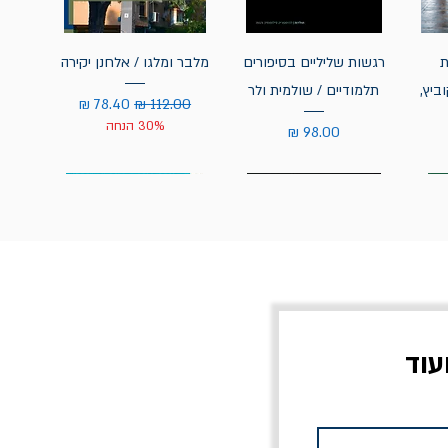
ת
רגשות שליליים בסיפורים
מלבר ומלגו / אלחנן יקירה
ביץ,
תלמודיים / שולמית ולר
מחיר רגיל
מחיר מבצע
30% הנחה
מחיר
עוד
ס
מלכוד 23 או כל שם
לא רק ג'יהאד / רון שחם
מחורבן אחר / ורסנו