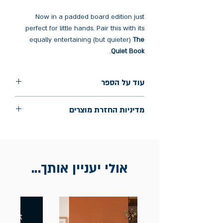
Now in a padded board edition just
perfect for little hands. Pair this with its
equally entertaining (but quieter)
The
.
Quiet Book
עוד על הספר
הוצאה: Clarion Books
מדיניות החזרת מוצרים
שנת הוצאה: יוני 2015
עמודים: 32
החלפות יתאפשרו בתוך חודש מיום הקנייה
בכתובת מלכי ישראל 9, תל אביב. יש
להציג חשבונית / מייל אסמכתא בלבד.
אולי יעניין אותך...