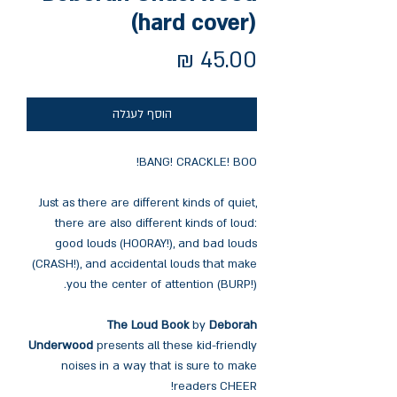
(hard cover)
מחיר
הוסף לעגלה
BANG! CRACKLE! BOO!
Just as there are different kinds of quiet,
there are also different kinds of loud:
good louds (HOORAY!), and bad louds
(CRASH!), and accidental louds that make
you the center of attention (BURP!).
The Loud Book
by
Deborah
Underwood
presents all these kid-friendly
noises in a way that is sure to make
readers CHEER!