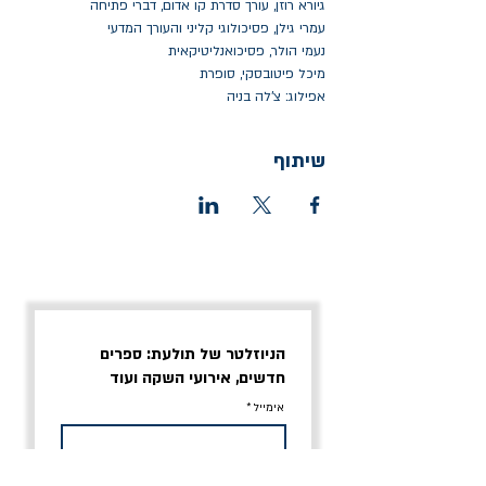
גיורא רוזן, עורך סדרת קו אדום, דברי פתיחה
עמרי גילן, פסיכולוגי קליני והעורך המדעי
נעמי הולר, פסיכואנליטיקאית
מיכל פיטובסקי, סופרת
אפילוג: צ'לה בניה
שיתוף
הניוזלטר של תולעת: ספרים
חדשים, אירועי השקה ועוד
אימייל