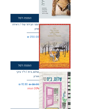
הוספה לסל
יומני הבידוד שלי / ראידה
אדון
מחיר
הוספה לסל
שלום, בית / ד"ר ציקי
אורון
מחיר רגיל
מחיר מבצע
20% הנחה