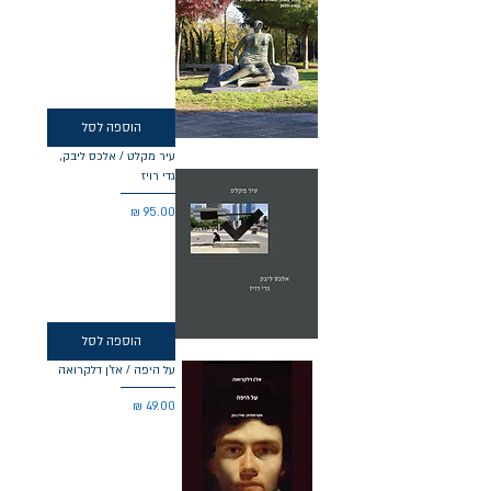
הוספה לסל
עיר מקלט / אלכס ליבק,
גדי רויז
מחיר
הוספה לסל
על היפה / אז'ן דלקרואה
מחיר