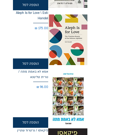
הוספה לסל
Aleph Is for Love \ Esti
Handel
מחיר
הוספה לסל
אמא לא באמת מתה /
נורית טל־טנא
מחיר
הוספה לסל
פיקאסו / גרטרוד שטיין