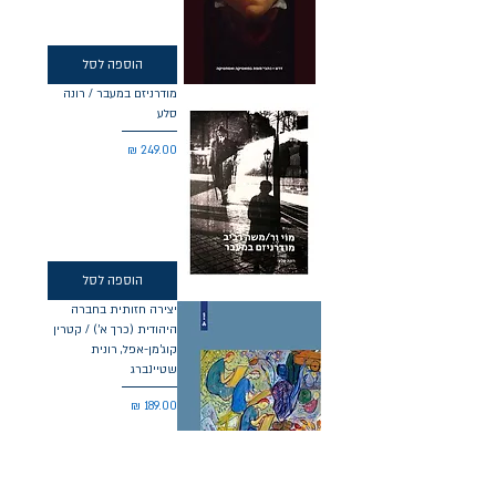
הוספה לסל
מודרניזם במעבר / רונה
סלע
מחיר
הוספה לסל
יצירה חזותית בחברה
היהודית (כרך א') / קטרין
קוג'מן-אפל, רונית
שטיינברג
מחיר