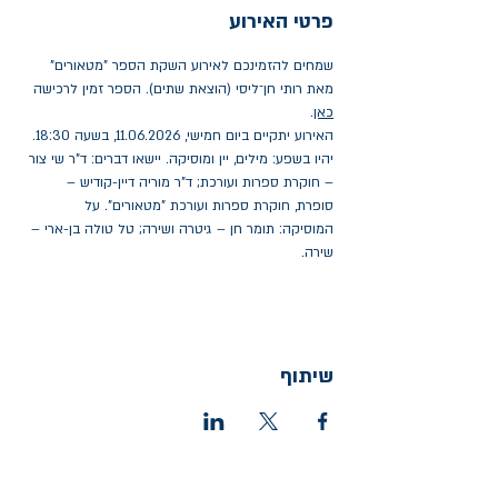
פרטי האירוע
שמחים להזמינכם לאירוע השקת הספר "מטאורים" 
מאת רותי חן־ליסי (הוצאת שתים). הספר זמין לרכישה 
כאן
.
האירוע יתקיים ביום חמישי, 11.06.2026, בשעה 18:30.
יהיו בשפע: מילים, יין ומוסיקה. יישאו דברים: ד"ר שי צור 
– חוקרת ספרות ועורכת; ד"ר מוריה דיין-קודיש – 
סופרת, חוקרת ספרות ועורכת "מטאורים". על 
המוסיקה: תומר חן – גיטרה ושירה; טל טולה בן-ארי – 
שירה.
שיתוף