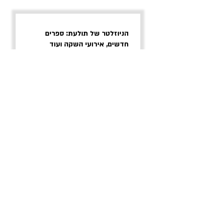
הניוזלטר של תולעת: ספרים
חדשים, אירועי השקה ועוד
אימייל
אני מסכים/ה לתנאי השימוש
הרשמה
הצהרת נגישות
תנאי שימוש ופרטיות