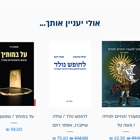
אולי יעניין אותך...
תעורר והחיים יתחילו
לחופש נולד / שילה
על במותיך / שמעון 
/ משה טל
שיינברג, אסתר רתם
מחיר
יר רגיל
מחיר מבצע
מחיר רגיל
מחיר מבצע