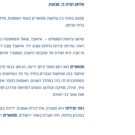
אלחנן הביט בי, מבועת.
מפגש בווינה בין שלושה מטאורים בשמי האומנות, מדל
בלתי מרוסן.
שלוש צלעות המשולש – איזאבל, שאול והמאסטרו מ
לאלו. נולדות יצירות גדולות ונובט ילד. איזאבל שבה 
מי אביו. היא חוזרת אל אהבתה הישנה, המשורר אלחנ
מטאורים
הוא רומן סוחף ורחב יריעה, הכתוב בכוח סיפו
איתמר בנה ושלושת הגברים בחייה על פני כשלושים ש
המתחככים זה בזה במהלך השנים. האמנות בספר איננ
ציור, שירה, מוזיקה וקולנוע נעשים למראות שדרכן חו
ואת שאר בני האדם.
רותי חן־ליסי
היא סופרת, אדריכלית ואמנית. ילידת קי
בטכניון בחיפה, חיה ויוצרת באזור ירושלים.
מטאורים
הו