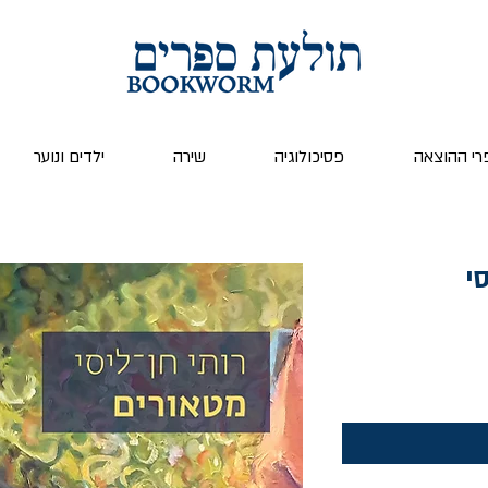
רי ההוצאה
פסיכולוגיה
שירה
ילדים ונוער
י
ר
צע