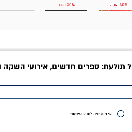
30% הנחה
30% הנחה
ל תולעת: ספרים חדשים, אירועי השקה ו
לדי המחר / ברטולט
שישה אויבים של חירות /
איך בעצם מלמדים עי
ברכט
ישעיה ברלין
/ עריכה: מירב שמי 
יר רגיל
מחיר מבצע
מחיר
מחיר
20% הנחה
אני מסכים/ה לתנאי השימוש