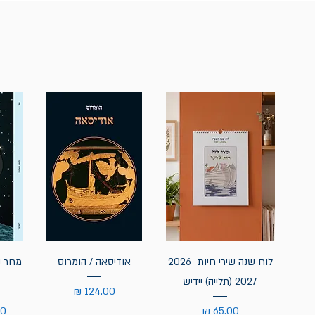
לוח שנה שירי חיות 2026-
אודיסאה / הומרוס
מחר נ
2027 (תלייה) יידיש
מחיר
מחיר
מח