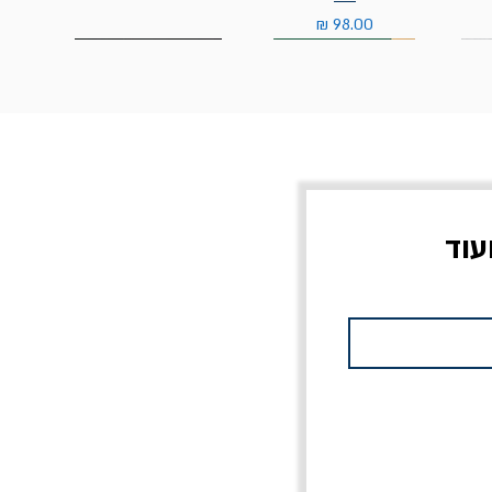
מחיר
עוד
צוב?
יוליסס / ג'ימס ג'ויס
מלכוד 23 או כל שם
פרץ
מחורבן אחר / ורסנו
מחיר
מחיר רגיל
מחיר מבצע
20% הנחה