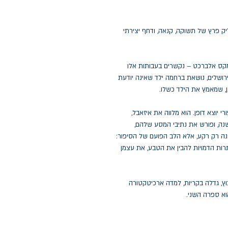
יק פרץ של תשוקה, קנאה, ודחף יצירתי
קס אלברכט – נקשרים בעבותות אלו
לירושלים, נושאת ברחמה ילד שאינה יודעת
ן, שמאמץ את הילד כשלו.
רי יוצא דופן. הוא מלווה את איזאבל,
נה, ופורש את נתיבי המסע שלהם,
ה רק רקע, אלא הלב הפועם של הסיפור:
תרות הדמויות להבין את הטבע, את עצמן
בוץ, גדלה בקריות, למדה ארכיטקטורה
א ספרה השני.