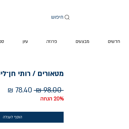
חיפוש
חדשים
מבצעים
פרוזה
עיון
ספ
מטאורים / רותי חן־ליס
מחיר
מחי
 ‏98.00 ‏₪ 
רגיל
מב
20% הנחה
הוסף לעגלה