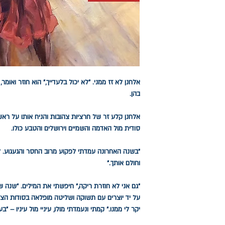
אלחנן לא זז ממני. "לא יכול בלעדייך," הוא חוזר ואומ
בהן.
אלחנן קלע זר של חרציות צהובות והניח אותו על רא
סודית מול האדמה והשמיים וירושלים והטבע כולו.
"בשנה האחרונה עמדתי לפקוע מרוב החסר והגעגוע. לי
וחולם אותך."
"גם אני לא חוזרת ריקה," חיפשתי את המילים. "שנה 
על יד יוצרים עם תשוקה ושליטה מופלאה בסודות הציור
יקר לי ממנו." קמתי ונעמדתי מולו, עיניי מול עיניו – 