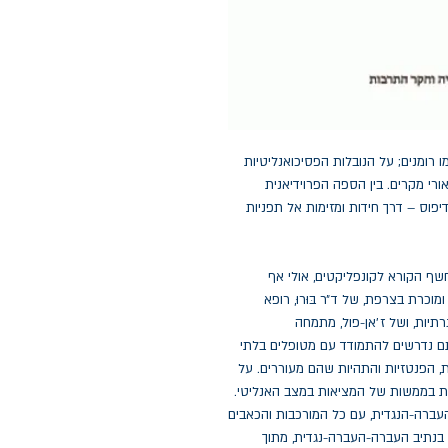
 רומנים; על הנובלות הפסיכואנליטיות
רי מקרים. בין הספה הפרוידיאנית
יפוס – דרך חידות ומזימות אל תפניות
שף הקורא לקונפליקטים, אולי אף
מוכרת בצרפת, של ד״ר בּוּרוּ, רופא
תיות, ושל ז׳אן-פול, מתמחה
תם נדרשים להתמודד עם מטופלים בלתי
 הפנטזיות והתהיות שהם מעוררים. על
עת בממשות של המציאות במצב האנליטי.
ברה-הנגדית, עם כל המורכבות והכאבים
 בנתיב העברה-העברה-נגדית, מתוך