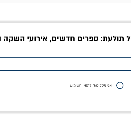
ל תולעת: ספרים חדשים, אירועי השקה ו
לדי המחר / ברטולט
שישה אויבים של חירות /
איך בעצם מלמדים עי
ברכט
ישעיה ברלין
/ עריכה: מירב שמי 
יר רגיל
מחיר מבצע
מחיר
מחיר
20% הנחה
אני מסכים/ה לתנאי השימוש