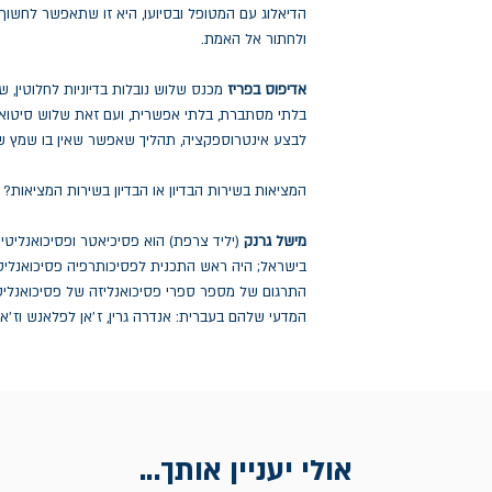
הדיאלוג עם המטופל ובסיועו, היא זו שתאפשר לחשו
ולחתור אל האמת.
אדיפוס בפריז
מכנס שלוש נובלות בדיוניות לחלוטין, ש
בלתי מסתברת, בלתי אפשרית, ועם זאת שלוש סיטוא
לבצע אינטרוספקציה, תהליך שאפשר שאין בו שמץ של
המציאות בשירות הבדיון או הבדיון בשירות המציאות?
מישל גרנק
(יליד צרפת) הוא פסיכיאטר ופסיכואנליטי
בישראל; היה ראש התכנית לפסיכותרפיה פסיכואנליטי
התרגום של מספר ספרי פסיכואנליזה של פסיכואנליטי
המדעי שלהם בעברית: אנדרה גרין, ז׳אן לפלאנש וז׳אן-
אולי יעניין אותך...