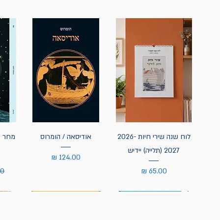
לוח שנה שירי חיות 2026-
אודיסאה / הומרוס
מחר נ
2027 (תלייה) יידיש
מחיר
מחיר
מח