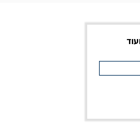
עוד
צוב?
יוליסס / ג'ימס ג'ויס
מלכוד 23 או כל שם
פרץ
מחורבן אחר / ורסנו
מחיר
מחיר רגיל
מחיר מבצע
20% הנחה