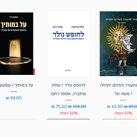
תעורר והחיים יתחילו
לחופש נולד / שילה
על במותיך / שמעון 
/ משה טל
שיינברג, אסתר רתם
מחיר
יר רגיל
מחיר מבצע
מחיר רגיל
מחיר מבצע
30% הנחה
30% הנחה