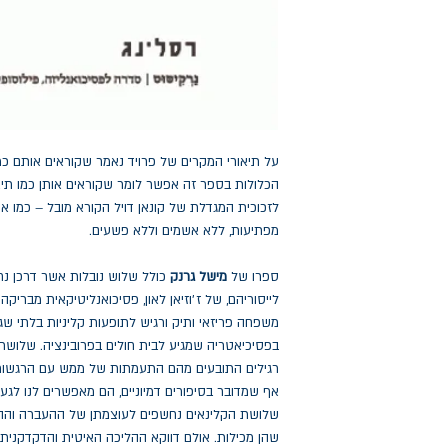
על תיאורי המקרים של פרויד נאמר שקוראים אותם כמו
הכלולות בספר זה אפשר לומר שקוראים אותן כמו תיאו
לזכוכית המגדלת של קונאן דויל הקורא מובל – כמו אד
מפתיעות, ללא אשמים וללא פשעים.
ספרו של
מישל גרנק
כולל שלוש נובלות אשר דרכן נח
לייסוריהם, של ז׳וזיאן לאון, פסיכואנליטיקאית מבריקה ו
משפחה פריזאי ותיק ורגיש לתופעות קליניות בלתי שגר
בפסיכיאטריה שמגיע לבית חולים בפרובינציה. שלוש
רגילים התובעים מהם התעמתות של ממש עם הרגשות,
אף שמדובר בסיפורים דמיוניים, הם מאפשרים לנו לג
שלושת הקלינאים נחשפים לעוצמתן של ההעברה וההע
שהן מכילות. אולם דווקא ההליכה האיטית והדקדקנית