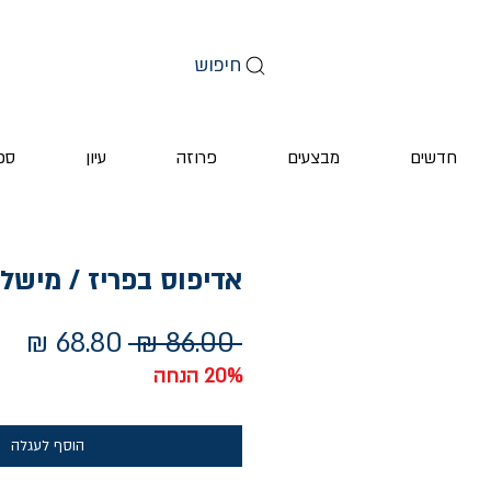
חיפוש
חדשים
מבצעים
פרוזה
עיון
ספ
אדיפוס בפריז / מישל 
מחיר
מחי
 ‏86.00 ‏₪ 
רגיל
מב
20% הנחה
הוסף לעגלה