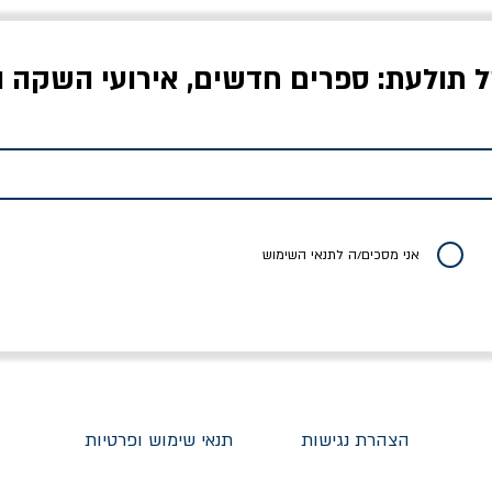
ל תולעת: ספרים חדשים, אירועי השקה ו
לדי המחר / ברטולט
שישה אויבים של חירות /
איך בעצם מלמדים עי
ברכט
ישעיה ברלין
/ עריכה: מירב שמי 
יר רגיל
מחיר מבצע
מחיר
מחיר
20% הנחה
אני מסכים/ה לתנאי השימוש
הצהרת נגישות
תנאי שימוש ופרטיות