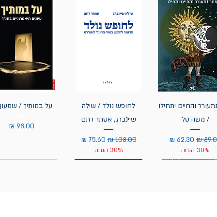
תעורר והחיים יתחילו
לחופש נולד / שילה
על במותיך / שמעון 
/ משה טל
שיינברג, אסתר רתם
מחיר
יר רגיל
מחיר מבצע
מחיר רגיל
מחיר מבצע
30% הנחה
30% הנחה