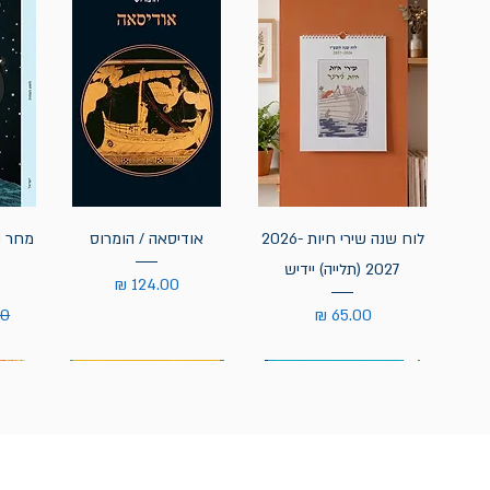
לוח שנה שירי חיות 2026-
אודיסאה / הומרוס
מחר נ
2027 (תלייה) יידיש
מחיר
מחיר
מח