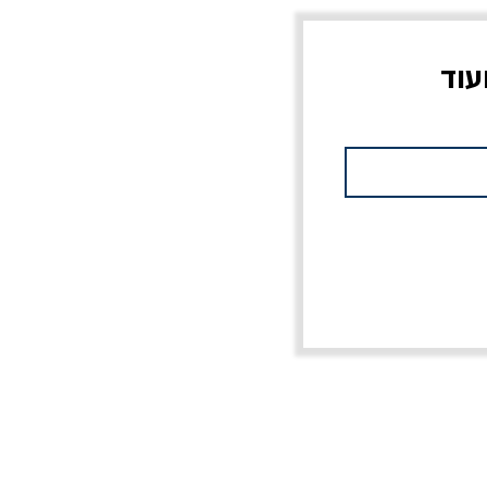
עוד
צוב?
יוליסס / ג'ימס ג'ויס
מלכוד 23 או כל שם
פרץ
מחורבן אחר / ורסנו
מחיר
מחיר רגיל
מחיר מבצע
20% הנחה