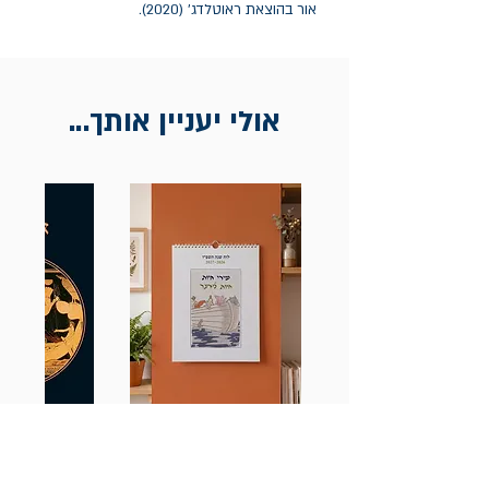
אור בהוצאת ראוטלדג' (2020).
אולי יעניין אותך...
לוח שנה שירי חיות 2026-2027
אודיסאה / ה
(תלייה) יידיש
מחיר