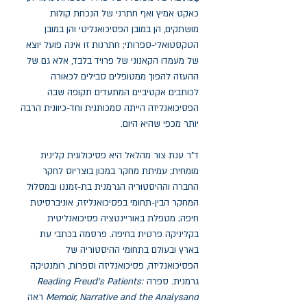
כאקט אמיץ ואף חתרני של הנכחת קולות
מושתקים, הן במובן הפסיכואנליטי והן במובן
הטקסטואלי-ספרותי; חתרנות זו אינה פועל יוצא
של מעמדו הקאנוני של פרויד בלבד, אלא גם של
ההעזה להפוך ממטופלים סבילים לכאורה
לכותבים אקטיביים המתעדים תקופה שבה
הפסיכואנליזה הייתה סמכותנית וחד-כיוונית הרבה
יותר מכפי שהיא היום.
ד"ר ענת צור מהלאל היא פסיכולוגית קלינית
מומחית; עמיתת מחקר במכון בוצריוס לחקר
החברה וההיסטוריה הגרמנית בת-זמננו ובמסלול
המחקר הבין-תחומי בפסיכואנליזה, אוניברסיטת
חיפה; מטפלת באוריינטציה פסיכואנליטית
בקליניקה פרטית בחיפה. פרסמה בכתבי עת
בארץ ובעולם בתחומי ההיסטוריה של
הפסיכואנליזה, פסיכואנליזה וספרות, רומנטיקה
גרמנית. ספרה
Reading Freud’s Patients:
Memoir, Narrative and the Analysand
ראה