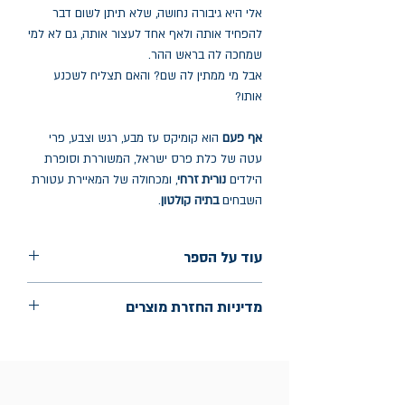
אלי היא גיבורה נחושה, שלא תיתן לשום דבר
להפחיד אותה ולאף אחד לעצור אותה, גם לא למי
שמחכה לה בראש ההר.
אבל מי ממתין לה שם? והאם תצליח לשכנע
אותו?
אף פעם
הוא קומיקס עז מבע, רגש וצבע, פרי
עטה של כלת פרס ישראל, המשוררת וסופרת
הילדים
נורית זרחי
, ומכחולה של המאיירת עטורת
השבחים
בתיה קולטון
.
עוד על הספר
הוצאה: כנרת זמורה דביר
מדיניות החזרת מוצרים
שנת הוצאה: 2026
החלפות יתאפשרו בתוך חודש מיום הקנייה
בכתובת מלכי ישראל 9, תל אביב. יש להציג
חשבונית / מייל אסמכתא בלבד.