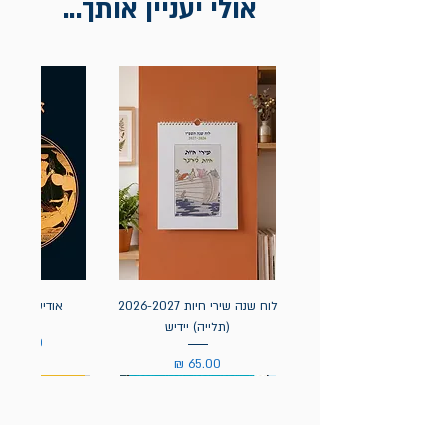
אולי יעניין אותך...
לוח שנה שירי חיות 2026-2027
אודיסאה / ה
(תלייה) יידיש
מחיר
מחיר