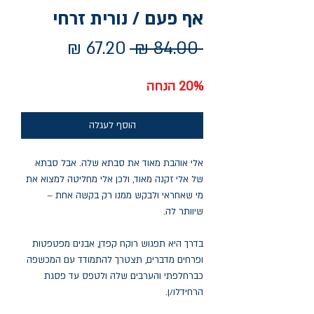
אף פעם / נורית זרחי
מחיר
מחיר
 ‏84.00 ‏₪ 
רגיל
מבצע
20% הנחה
הוסף לעגלה
אלי אוהבת מאוד את סבתא שלה. אבל סבתא
של אלי זקנה מאוד, ולכן אלי מחליטה למצוא את
מי שאחראי ולבקש ממנו רק בקשה אחת –
שיוותר לה.
בדרך היא תפגוש רוקח קפדן, אבנים מפטפטות
ופרחים מדברים, תצטרך להתמודד עם המכשפה
כברחלפתי והערבים שלה ולטפס עד פסגת
הרחידלו/ן.